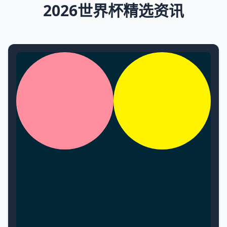
2026世界杯精选资讯