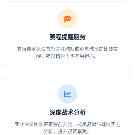
赛程提醒服务
支持自定义设置您关注球队或明星球员的比赛提
醒，错过精彩再也不用担心。
深度战术分析
专业评论团队带来赛前预测、技术复盘与球队实力
分析，提升观赛享受。