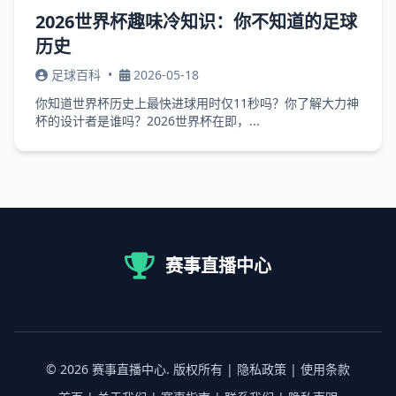
2026世界杯趣味冷知识：你不知道的足球
历史
足球百科
•
2026-05-18
你知道世界杯历史上最快进球用时仅11秒吗？你了解大力神
杯的设计者是谁吗？2026世界杯在即，...
赛事直播中心
© 2026 赛事直播中心. 版权所有 | 隐私政策 | 使用条款