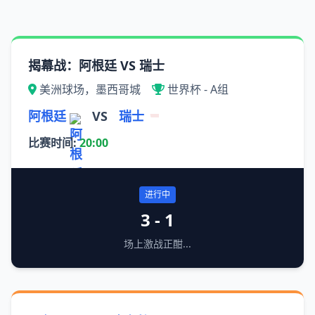
揭幕战：阿根廷 VS 瑞士
美洲球场，墨西哥城
世界杯 - A组
阿根廷
VS
瑞士
比赛时间:
20:00
进行中
3 - 1
场上激战正酣...