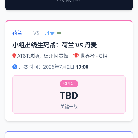
VS
荷兰
丹麦
小组出线生死战：荷兰 VS 丹麦
AT&T球场，德州阿灵顿
世界杯 - G组
开赛时间：2026年7月2日
19:00
待开始
TBD
关键一战