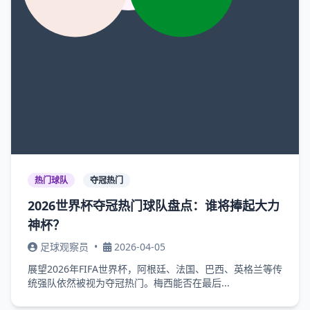
热门球队
夺冠热门
2026世界杯夺冠热门球队盘点：谁将捧起大力
神杯？
足球观察员
•
2026-04-05
展望2026年FIFA世界杯，阿根廷、法国、巴西、英格兰等传
统强队依然被视为夺冠热门。梅西能否在最后...