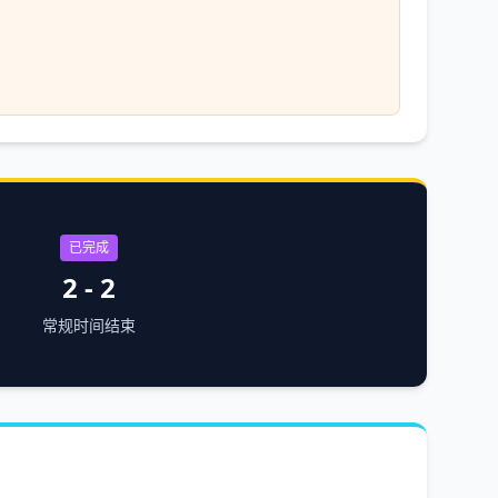
已完成
2 - 2
常规时间结束