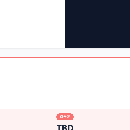
待开始
TBD