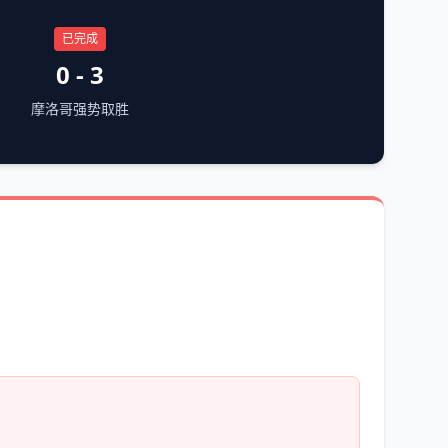
已完成
0 - 3
摩洛哥强势取胜