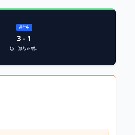
进行中
3 - 1
场上激战正酣...