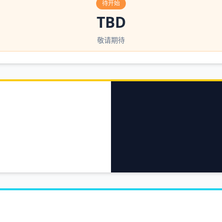
待开始
TBD
敬请期待