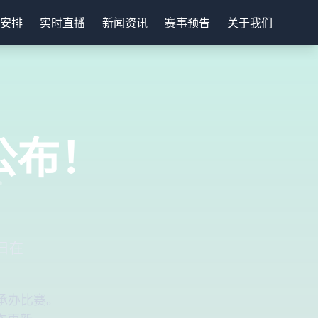
安排
实时直播
新闻资讯
赛事预告
关于我们
公布！
9日在
承办比赛。