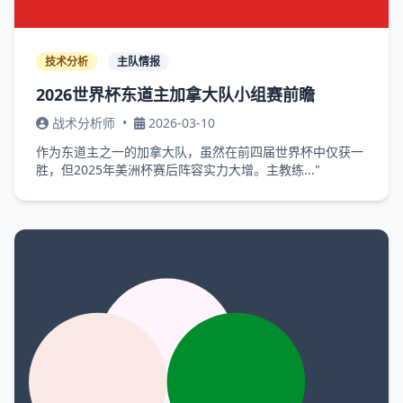
技术分析
主队情报
2026世界杯东道主加拿大队小组赛前瞻
战术分析师
•
2026-03-10
作为东道主之一的加拿大队，虽然在前四届世界杯中仅获一
胜，但2025年美洲杯赛后阵容实力大增。主教练..."