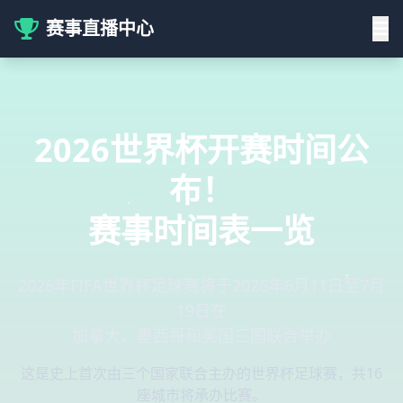
赛事直播中心
2026世界杯开赛时间公
布！
赛事时间表一览
2026年FIFA世界杯足球赛将于2026年6月11日至7月
19日在
加拿大、墨西哥和美国三国联合举办
这是史上首次由三个国家联合主办的世界杯足球赛，共16
座城市将承办比赛。