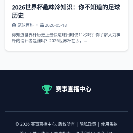
2026世界杯趣味冷知识：你不知道的足球
历史
足球百科
•
2026-05-18
你知道世界杯历史上最快进球用时仅11秒吗？你了解大力神
杯的设计者是谁吗？2026世界杯在即，...
赛事直播中心
© 2026 赛事直播中心. 版权所有 | 隐私政策 | 使用条款