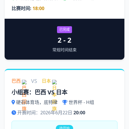
比赛时间:
18:00
已完成
2 - 2
常规时间结束
VS
巴西
日本
小组赛：巴西 VS 日本
硬石体育场，底特律
世界杯 - H组
开赛时间：2026年6月22日
20:00
待开始