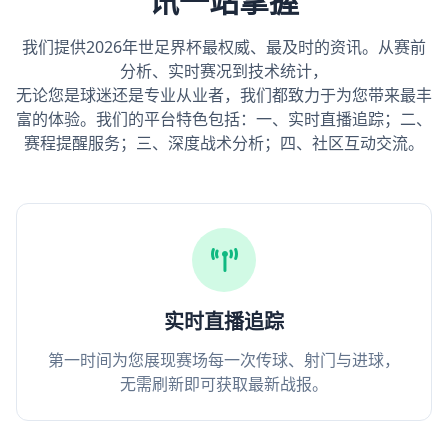
讯一站掌握
我们提供2026年世足界杯最权威、最及时的资讯。从赛前
分析、实时赛况到技术统计，
无论您是球迷还是专业从业者，我们都致力于为您带来最丰
富的体验。我们的平台特色包括：一、实时直播追踪；二、
赛程提醒服务；三、深度战术分析；四、社区互动交流。
实时直播追踪
第一时间为您展现赛场每一次传球、射门与进球，
无需刷新即可获取最新战报。