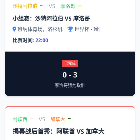
VS
沙特阿拉伯
摩洛哥
小组赛：沙特阿拉伯 VS 摩洛哥
班纳体育场，洛杉矶
世界杯 - I组
比赛时间:
22:00
已完成
0 - 3
摩洛哥强势取胜
VS
阿联酋
加拿大
揭幕战后首秀：阿联酋 VS 加拿大