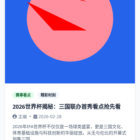
赛事看点
精彩时刻
2026世界杯揭秘：三国联办首秀看点抢先看
主编
•
2026-02-28
2026年IFA世界杯不仅仅是一场球类盛宴，更是三国文化、
体育基础设施与科技创新的华丽绽放。从无与伦比的开幕式
到集三国...