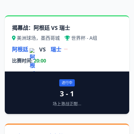
揭幕战：阿根廷 VS 瑞士
美洲球场，墨西哥城
世界杯 - A组
阿根廷
VS
瑞士
比赛时间:
20:00
进行中
3 - 1
场上激战正酣...