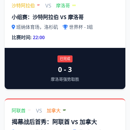
VS
沙特阿拉伯
摩洛哥
小组赛：沙特阿拉伯 VS 摩洛哥
班纳体育场，洛杉矶
世界杯 - I组
比赛时间:
22:00
已完成
0 - 3
摩洛哥强势取胜
VS
阿联酋
加拿大
揭幕战后首秀：阿联酋 VS 加拿大