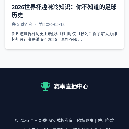
2026世界杯趣味冷知识：你不知道的足球
历史
足球百科
•
2026-05-18
你知道世界杯历史上最快进球用时仅11秒吗？你了解大力神
杯的设计者是谁吗？2026世界杯在即，...
赛事直播中心
© 2026 赛事直播中心. 版权所有 | 隐私政策 | 使用条款