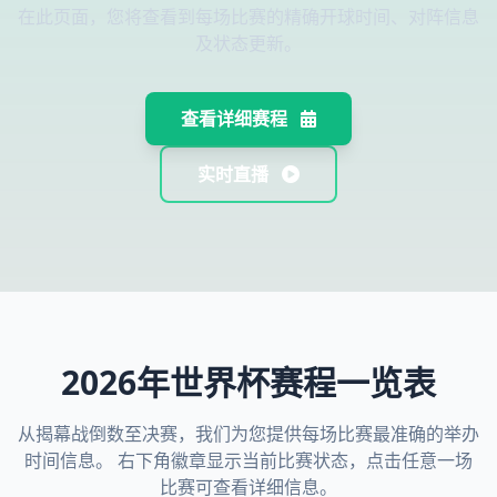
在此页面，您将查看到每场比赛的精确开球时间、对阵信息
及状态更新。
查看详细赛程
实时直播
2026年世界杯赛程一览表
从揭幕战倒数至决赛，我们为您提供每场比赛最准确的举办
时间信息。 右下角徽章显示当前比赛状态，点击任意一场
比赛可查看详细信息。