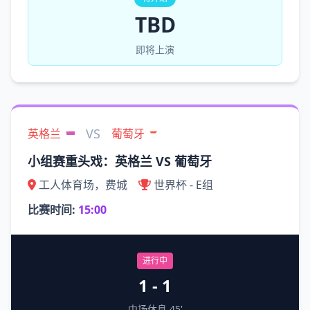
TBD
即将上演
VS
英格兰
葡萄牙
小组赛重头戏：英格兰 VS 葡萄牙
工人体育场，费城
世界杯 - E组
比赛时间:
15:00
进行中
1 - 1
中场休息 45'