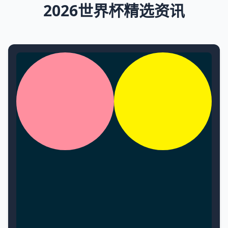
2026世界杯精选资讯