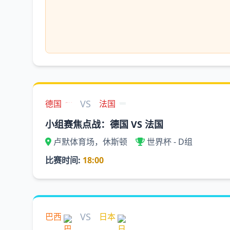
VS
德国
法国
小组赛焦点战：德国 VS 法国
卢默体育场，休斯顿
世界杯 - D组
比赛时间:
18:00
VS
巴西
日本