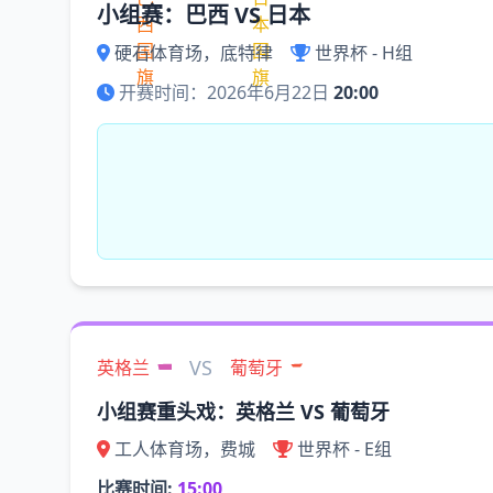
小组赛：巴西 VS 日本
硬石体育场，底特律
世界杯 - H组
开赛时间：2026年6月22日
20:00
VS
英格兰
葡萄牙
小组赛重头戏：英格兰 VS 葡萄牙
工人体育场，费城
世界杯 - E组
比赛时间:
15:00