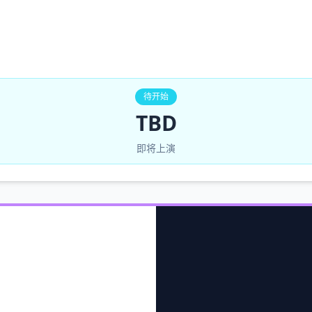
待开始
TBD
即将上演