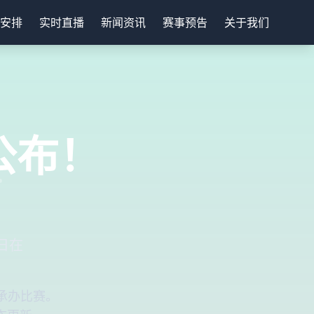
安排
实时直播
新闻资讯
赛事预告
关于我们
公布！
9日在
承办比赛。