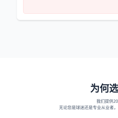
为何选
我们提供2
无论您是球迷还是专业从业者，