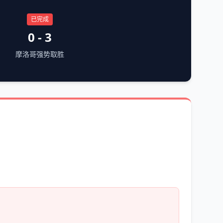
已完成
0 - 3
摩洛哥强势取胜