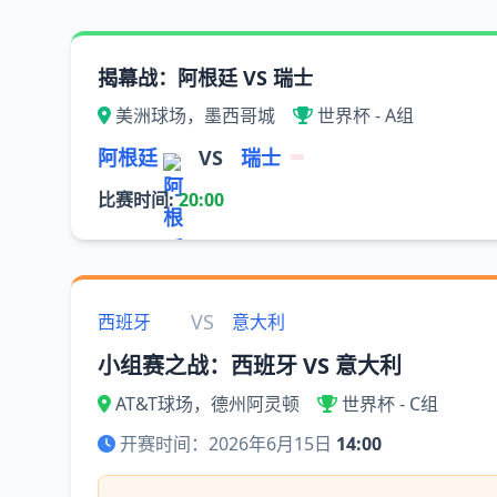
揭幕战：阿根廷 VS 瑞士
美洲球场，墨西哥城
世界杯 - A组
阿根廷
VS
瑞士
比赛时间:
20:00
VS
西班牙
意大利
小组赛之战：西班牙 VS 意大利
AT&T球场，德州阿灵顿
世界杯 - C组
开赛时间：2026年6月15日
14:00