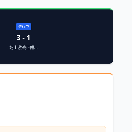
进行中
3 - 1
场上激战正酣...