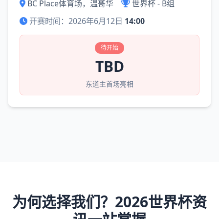
BC Place体育场，温哥华
世界杯 - B组
开赛时间：2026年6月12日
14:00
待开始
TBD
东道主首场亮相
为何选择我们？2026世界杯资