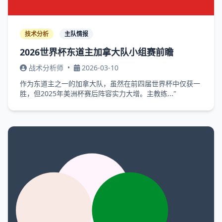
技术分析
主队情报
2026世界杯东道主加拿大队小组赛前瞻
战术分析师
•
2026-03-10
作为东道主之一的加拿大队，虽然在前四届世界杯中仅获一
胜，但2025年美洲杯赛后阵容实力大增。主教练..."