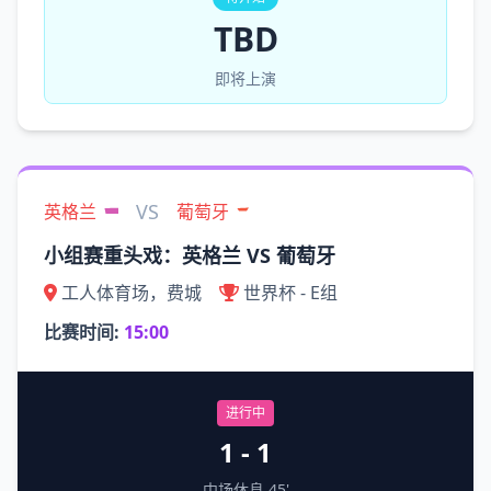
TBD
即将上演
VS
英格兰
葡萄牙
小组赛重头戏：英格兰 VS 葡萄牙
工人体育场，费城
世界杯 - E组
比赛时间:
15:00
进行中
1 - 1
中场休息 45'