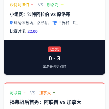
VS
沙特阿拉伯
摩洛哥
小组赛：沙特阿拉伯 VS 摩洛哥
班纳体育场，洛杉矶
世界杯 - I组
比赛时间:
22:00
已完成
0 - 3
摩洛哥强势取胜
VS
阿联酋
加拿大
揭幕战后首秀：阿联酋 VS 加拿大