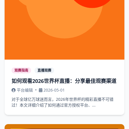
观赛指南
直播观赛
如何观看2026世界杯直播：分享最佳观赛渠道
平台编辑
•
2026-05-01
对于全球亿万球迷而言，2026年世界杯的精彩直播不可错
过！本文详细介绍了如何通过官方授权平台、...