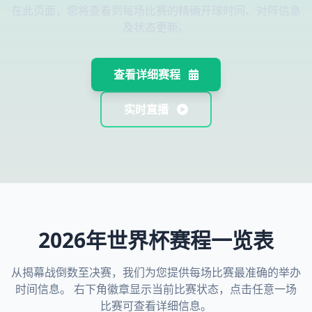
在此页面，您将查看到每场比赛的精确开球时间、对阵信息
及状态更新。
查看详细赛程
实时直播
2026年世界杯赛程一览表
从揭幕战倒数至决赛，我们为您提供每场比赛最准确的举办
时间信息。 右下角徽章显示当前比赛状态，点击任意一场
比赛可查看详细信息。