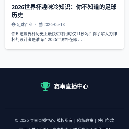
2026世界杯趣味冷知识：你不知道的足球
历史
足球百科
•
2026-05-18
你知道世界杯历史上最快进球用时仅11秒吗？你了解大力神
杯的设计者是谁吗？2026世界杯在即，...
赛事直播中心
© 2026 赛事直播中心. 版权所有 | 隐私政策 | 使用条款