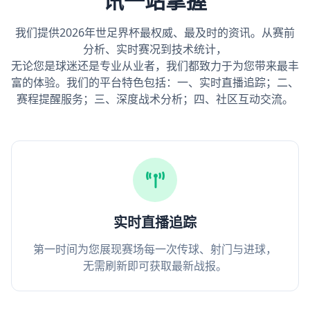
讯一站掌握
我们提供2026年世足界杯最权威、最及时的资讯。从赛前
分析、实时赛况到技术统计，
无论您是球迷还是专业从业者，我们都致力于为您带来最丰
富的体验。我们的平台特色包括：一、实时直播追踪；二、
赛程提醒服务；三、深度战术分析；四、社区互动交流。
实时直播追踪
第一时间为您展现赛场每一次传球、射门与进球，
无需刷新即可获取最新战报。