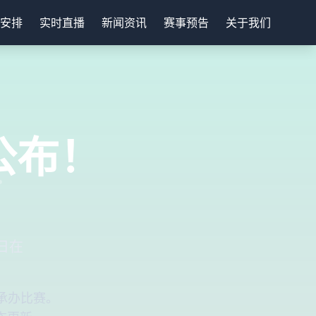
安排
实时直播
新闻资讯
赛事预告
关于我们
公布！
9日在
承办比赛。