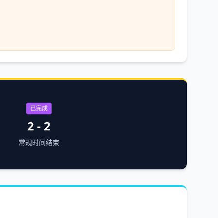
已完成
2 - 2
常规时间结束