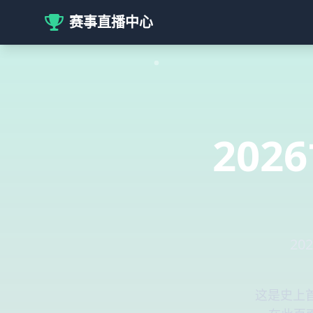
赛事直播中心
20
20
这是史上