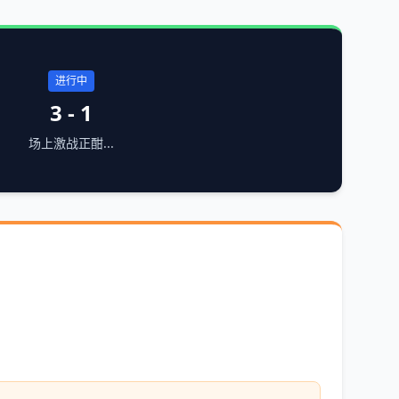
进行中
3 - 1
场上激战正酣...