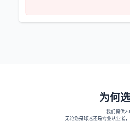
为何选
我们提供2
无论您是球迷还是专业从业者，