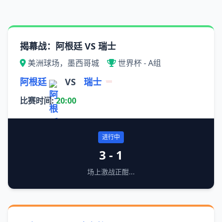
揭幕战：阿根廷 VS 瑞士
美洲球场，墨西哥城
世界杯 - A组
阿根廷
VS
瑞士
比赛时间:
20:00
进行中
3 - 1
场上激战正酣...