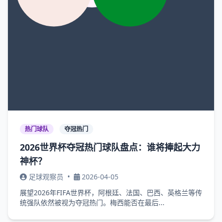
热门球队
夺冠热门
2026世界杯夺冠热门球队盘点：谁将捧起大力
神杯？
足球观察员
•
2026-04-05
展望2026年FIFA世界杯，阿根廷、法国、巴西、英格兰等传
统强队依然被视为夺冠热门。梅西能否在最后...