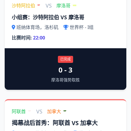
VS
沙特阿拉伯
摩洛哥
小组赛：沙特阿拉伯 VS 摩洛哥
班纳体育场，洛杉矶
世界杯 - I组
比赛时间:
22:00
已完成
0 - 3
摩洛哥强势取胜
VS
阿联酋
加拿大
揭幕战后首秀：阿联酋 VS 加拿大