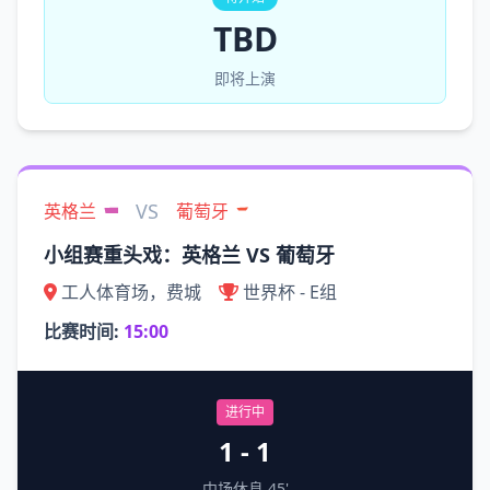
TBD
即将上演
VS
英格兰
葡萄牙
小组赛重头戏：英格兰 VS 葡萄牙
工人体育场，费城
世界杯 - E组
比赛时间:
15:00
进行中
1 - 1
中场休息 45'