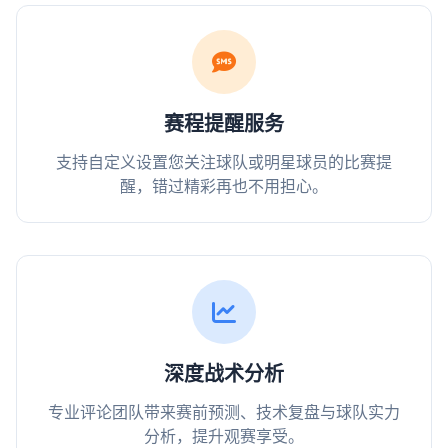
赛程提醒服务
支持自定义设置您关注球队或明星球员的比赛提
醒，错过精彩再也不用担心。
深度战术分析
专业评论团队带来赛前预测、技术复盘与球队实力
分析，提升观赛享受。