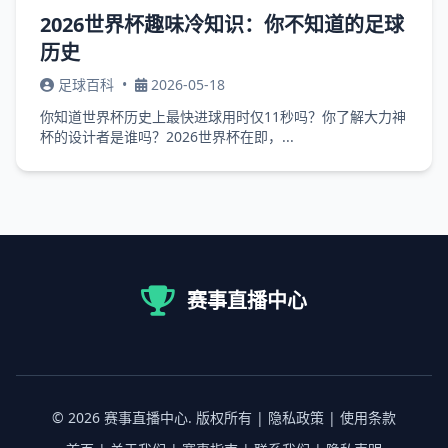
2026世界杯趣味冷知识：你不知道的足球
历史
足球百科
•
2026-05-18
你知道世界杯历史上最快进球用时仅11秒吗？你了解大力神
杯的设计者是谁吗？2026世界杯在即，...
赛事直播中心
© 2026 赛事直播中心. 版权所有 | 隐私政策 | 使用条款