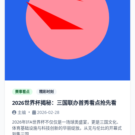
赛事看点
精彩时刻
2026世界杯揭秘：三国联办首秀看点抢先看
主编
•
2026-02-28
2026年IFA世界杯不仅仅是一场球类盛宴，更是三国文化、
体育基础设施与科技创新的华丽绽放。从无与伦比的开幕式
到集三国...