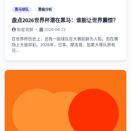
黑马球队
晋级分析
盘点2026世界杯潜在黑马：谁能让世界震惊？
新星观察
•
2026-04-22
在世界杯历史上，总有一些球队在大赛前鲜为人知，但在赛
场上大放异彩。2026年，日本、摩洛哥、加拿大等队将有
可...