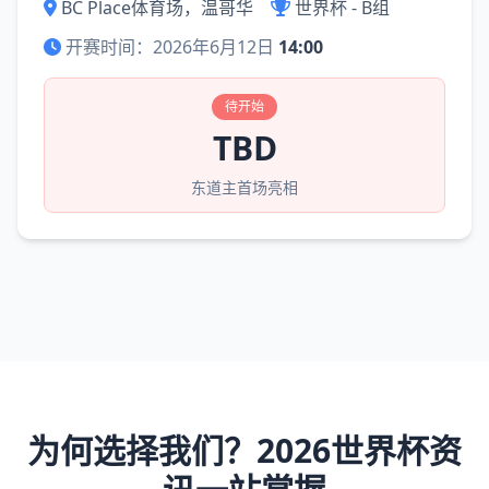
BC Place体育场，温哥华
世界杯 - B组
开赛时间：2026年6月12日
14:00
待开始
TBD
东道主首场亮相
为何选择我们？2026世界杯资