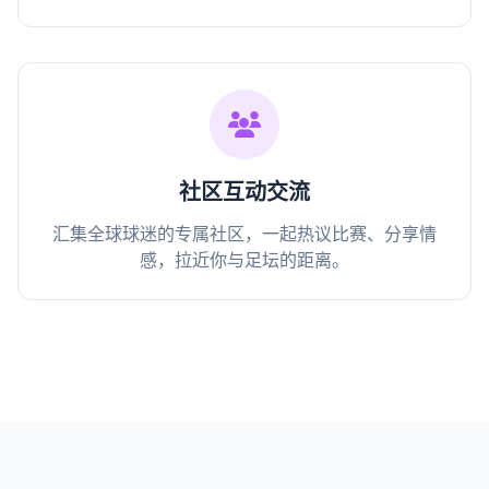
社区互动交流
汇集全球球迷的专属社区，一起热议比赛、分享情
感，拉近你与足坛的距离。