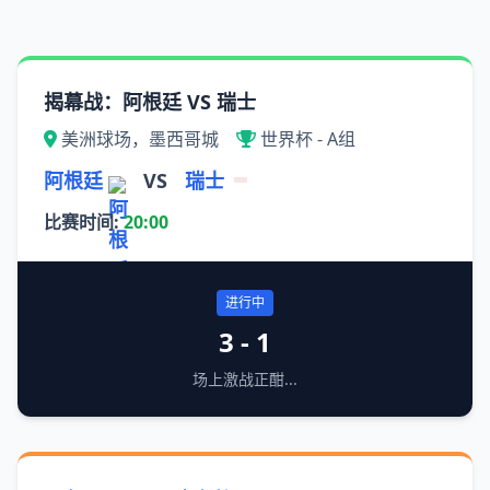
揭幕战：阿根廷 VS 瑞士
美洲球场，墨西哥城
世界杯 - A组
阿根廷
VS
瑞士
比赛时间:
20:00
进行中
3 - 1
场上激战正酣...