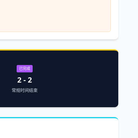
已完成
2 - 2
常规时间结束