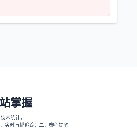
一站掌握
到技术统计，
、实时直播追踪；二、赛程提醒