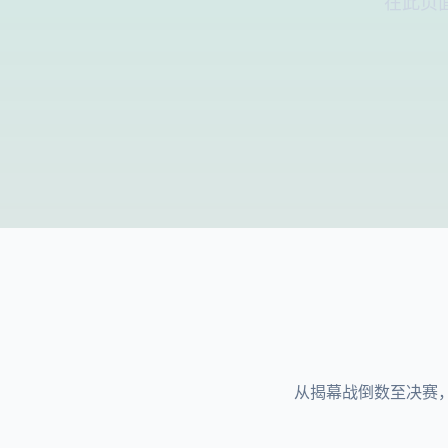
在此页
从揭幕战倒数至决赛