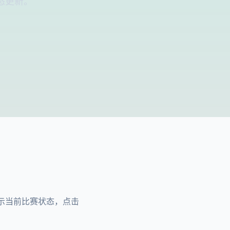
态更新。
示当前比赛状态，点击