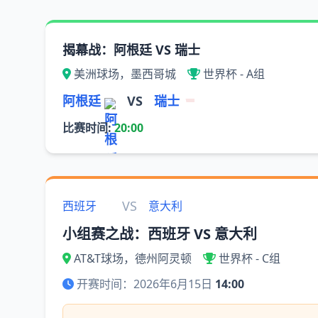
揭幕战：阿根廷 VS 瑞士
美洲球场，墨西哥城
世界杯 - A组
阿根廷
VS
瑞士
比赛时间:
20:00
VS
西班牙
意大利
小组赛之战：西班牙 VS 意大利
AT&T球场，德州阿灵顿
世界杯 - C组
开赛时间：2026年6月15日
14:00