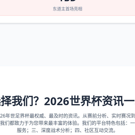
东道主首场亮相
择我们？2026世界杯资讯
026年世足界杯最权威、最及时的资讯。从赛前分析、实时赛况
我们都致力于为您带来最丰富的体验。我们的平台特色包括：一
服务；三、深度战术分析；四、社区互动交流。