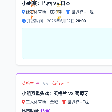
小组赛：巴西 VS 日本
硬石体育场，底特律
世界杯 - H组
开赛时间：2026年6月22日
20:00
VS
英格兰
葡萄牙
小组赛重头戏：英格兰 VS 葡萄牙
工人体育场，费城
世界杯 - E组
比赛时间:
15:00