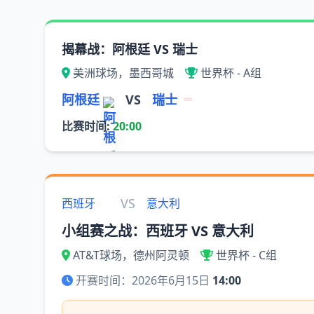
揭幕战：阿根廷 VS 瑞士
美洲球场，墨西哥城
世界杯 - A组
阿根廷
VS
瑞士
比赛时间:
20:00
VS
西班牙
意大利
小组赛之战：西班牙 VS 意大利
AT&T球场，德州阿灵顿
世界杯 - C组
开赛时间：2026年6月15日
14:00