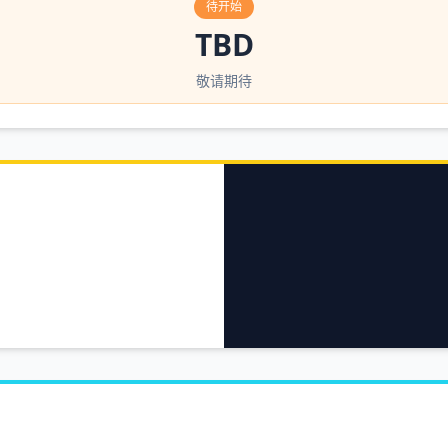
待开始
TBD
敬请期待