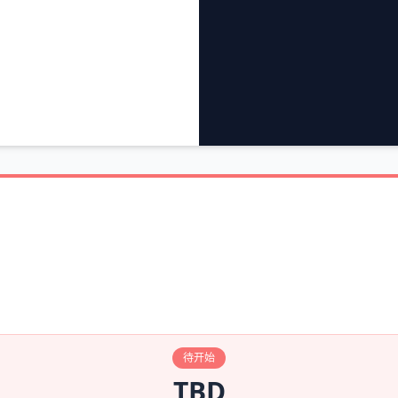
待开始
TBD