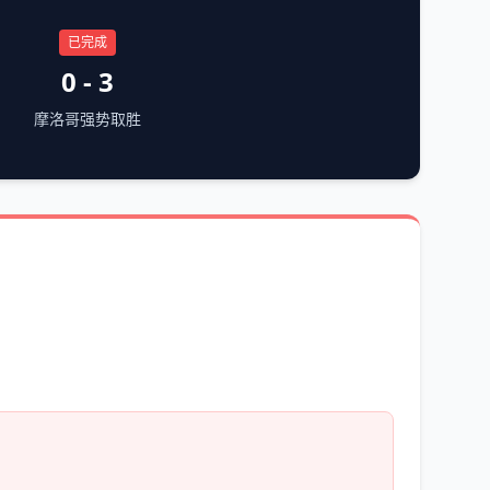
已完成
0 - 3
摩洛哥强势取胜