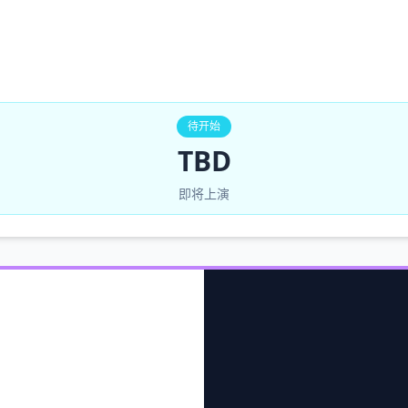
待开始
TBD
即将上演