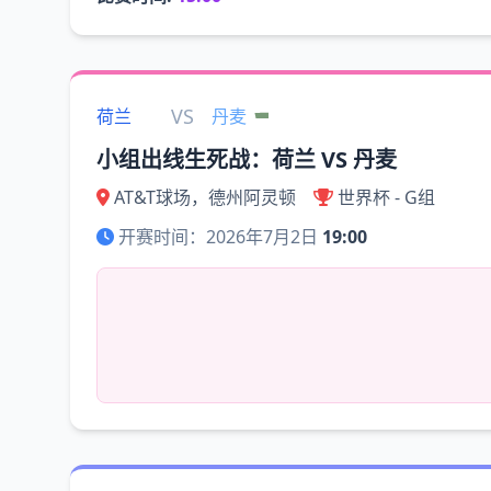
VS
荷兰
丹麦
小组出线生死战：荷兰 VS 丹麦
AT&T球场，德州阿灵顿
世界杯 - G组
开赛时间：2026年7月2日
19:00