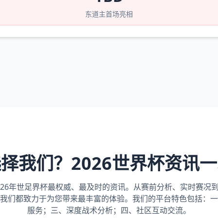
东道主首场亮相
择我们？2026世界杯资讯
026年世足界杯最权威、最及时的资讯。从赛前分析、实时赛况
我们都致力于为您带来最丰富的体验。我们的平台特色包括：一
服务；三、深度战术分析；四、社区互动交流。