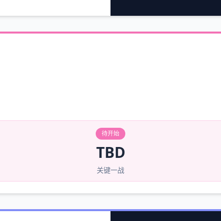
待开始
TBD
关键一战