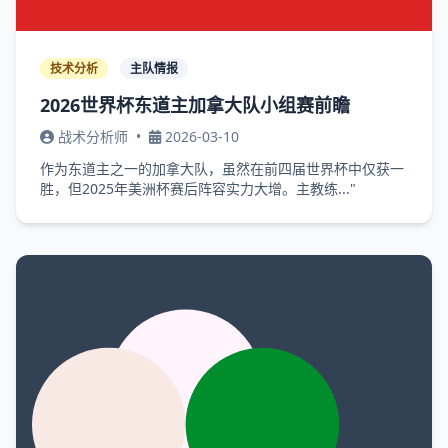
技术分析
主队情报
2026世界杯东道主加拿大队小组赛前瞻
战术分析师
•
2026-03-10
作为东道主之一的加拿大队，虽然在前四届世界杯中仅获一
胜，但2025年美洲杯赛后阵容实力大增。主教练..."