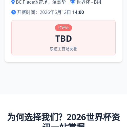
BC Place体育场，温哥华
世界杯 - B组
开赛时间：2026年6月12日
14:00
待开始
TBD
东道主首场亮相
为何选择我们？2026世界杯资