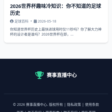
2026世界杯趣味冷知识：你不知道的足球
历史
足球百科
•
2026-05-18
你知道世界杯历史上最快进球用时仅11秒吗？你了解大力神
杯的设计者是谁吗？2026世界杯在即，...
赛事直播中心
© 2026 赛事直播中心. 版权所有 | 隐私政策 | 使用条款