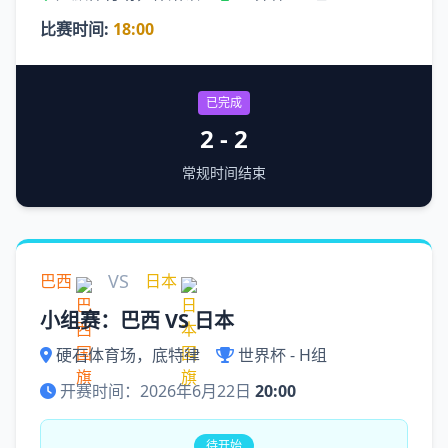
比赛时间:
18:00
已完成
2 - 2
常规时间结束
VS
巴西
日本
小组赛：巴西 VS 日本
硬石体育场，底特律
世界杯 - H组
开赛时间：2026年6月22日
20:00
待开始