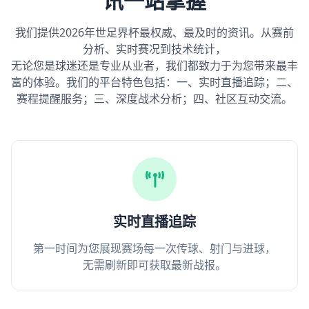
讯一站掌握
我们提供2026年世足界杯最权威、最及时的资讯。从赛前
分析、实时赛况到技术统计，
无论您是球迷还是专业从业者，我们都致力于为您带来最丰
富的体验。我们的平台特色包括：一、实时直播追踪；二、
赛程提醒服务；三、深度战术分析；四、社区互动交流。
实时直播追踪
第一时间为您展现赛场每一次传球、射门与进球，
无需刷新即可获取最新战报。