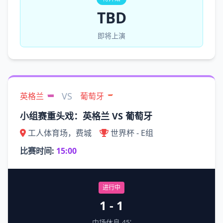
TBD
即将上演
VS
英格兰
葡萄牙
小组赛重头戏：英格兰 VS 葡萄牙
工人体育场，费城
世界杯 - E组
比赛时间:
15:00
进行中
1 - 1
中场休息 45'