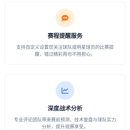
赛程提醒服务
支持自定义设置您关注球队或明星球员的比赛提
醒，错过精彩再也不用担心。
深度战术分析
专业评论团队带来赛前预测、技术复盘与球队实力
分析，提升观赛享受。