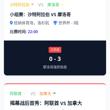
VS
沙特阿拉伯
摩洛哥
小组赛：沙特阿拉伯 VS 摩洛哥
班纳体育场，洛杉矶
世界杯 - I组
比赛时间:
22:00
已完成
0 - 3
摩洛哥强势取胜
VS
阿联酋
加拿大
揭幕战后首秀：阿联酋 VS 加拿大