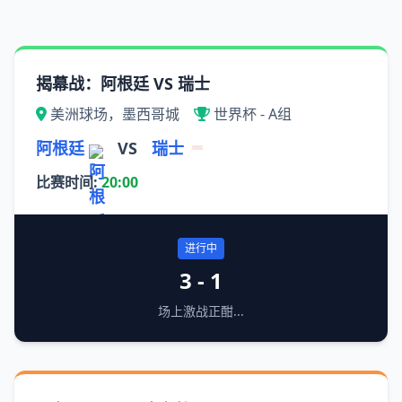
揭幕战：阿根廷 VS 瑞士
美洲球场，墨西哥城
世界杯 - A组
阿根廷
VS
瑞士
比赛时间:
20:00
进行中
3 - 1
场上激战正酣...