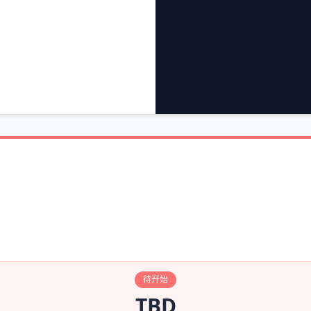
待开始
TBD