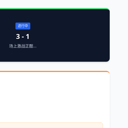
进行中
3 - 1
场上激战正酣...