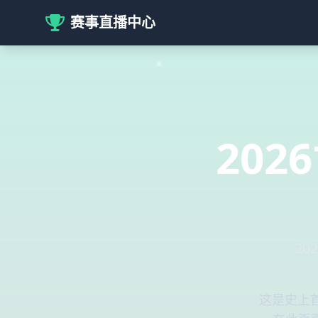
赛事直播中心
20
20
这是史上