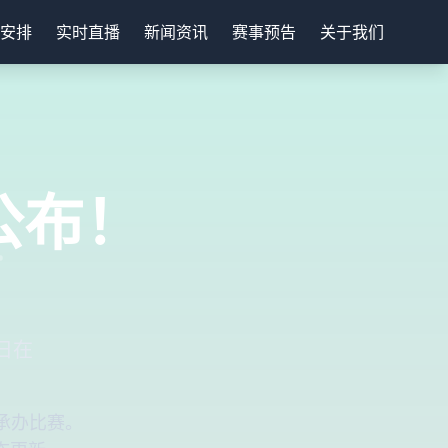
安排
实时直播
新闻资讯
赛事预告
关于我们
公布！
9日在
承办比赛。