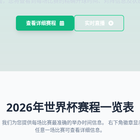
面，您将查看到每场比赛的精确开球时间、对阵信息及状
查看详细赛程
实时直播
2026年世界杯赛程一览表
，我们为您提供每场比赛最准确的举办时间信息。 右下角徽章显
任意一场比赛可查看详细信息。