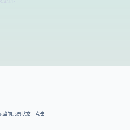
态更新。
示当前比赛状态，点击