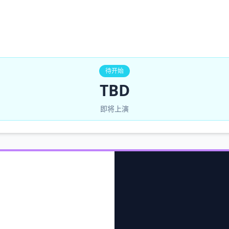
待开始
TBD
即将上演