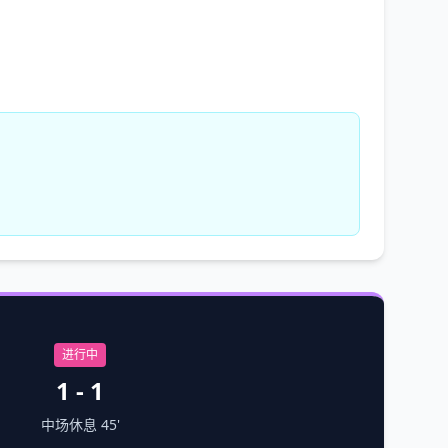
进行中
1 - 1
中场休息 45'