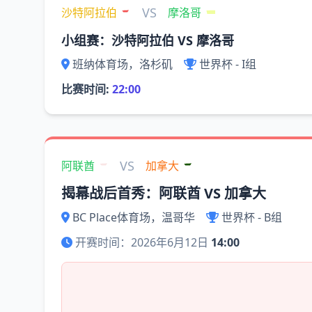
VS
沙特阿拉伯
摩洛哥
小组赛：沙特阿拉伯 VS 摩洛哥
班纳体育场，洛杉矶
世界杯 - I组
比赛时间:
22:00
VS
阿联酋
加拿大
揭幕战后首秀：阿联酋 VS 加拿大
BC Place体育场，温哥华
世界杯 - B组
开赛时间：2026年6月12日
14:00