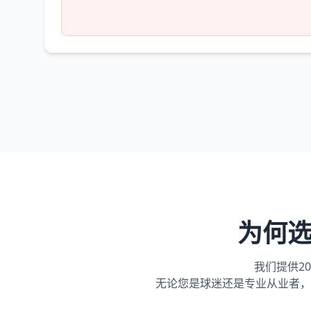
为何选
我们提供2
无论您是球迷还是专业从业者，