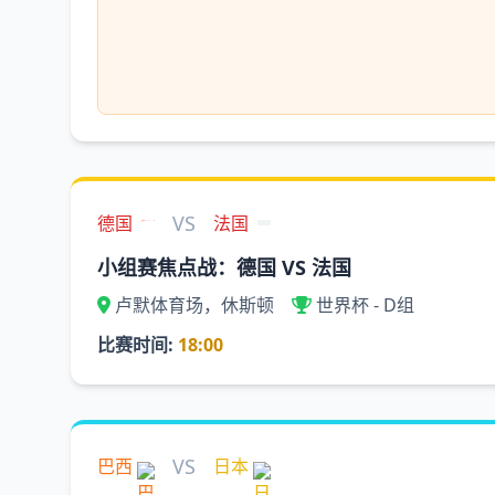
VS
德国
法国
小组赛焦点战：德国 VS 法国
卢默体育场，休斯顿
世界杯 - D组
比赛时间:
18:00
VS
巴西
日本