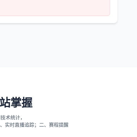
一站掌握
到技术统计，
、实时直播追踪；二、赛程提醒