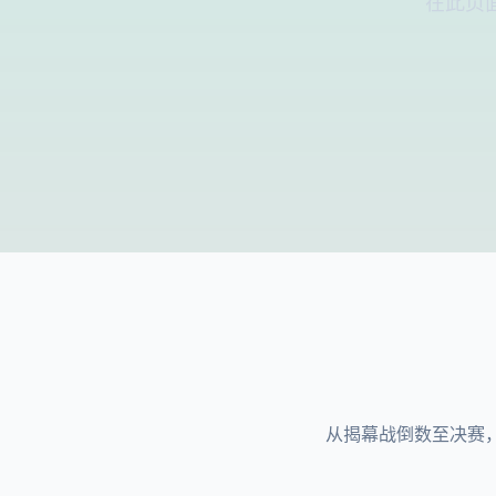
在此页
从揭幕战倒数至决赛