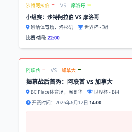
VS
沙特阿拉伯
摩洛哥
小组赛：沙特阿拉伯 VS 摩洛哥
班纳体育场，洛杉矶
世界杯 - I组
比赛时间:
22:00
VS
阿联酋
加拿大
揭幕战后首秀：阿联酋 VS 加拿大
BC Place体育场，温哥华
世界杯 - B组
开赛时间：2026年6月12日
14:00