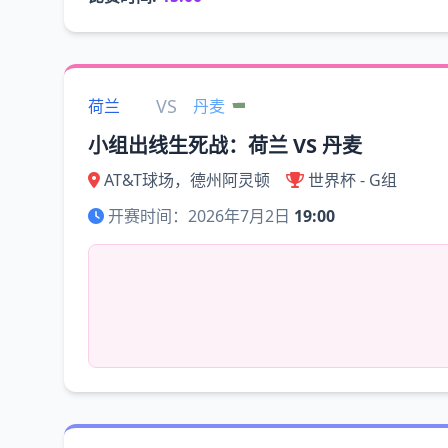
VS
荷兰
丹麦
小组出线生死战：荷兰 VS 丹麦
AT&T球场，德州阿灵顿
世界杯 - G组
开赛时间：2026年7月2日
19:00