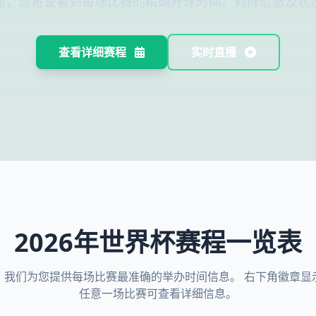
面，您将查看到每场比赛的精确开球时间、对阵信息及状
查看详细赛程
实时直播
2026年世界杯赛程一览表
，我们为您提供每场比赛最准确的举办时间信息。 右下角徽章显
任意一场比赛可查看详细信息。