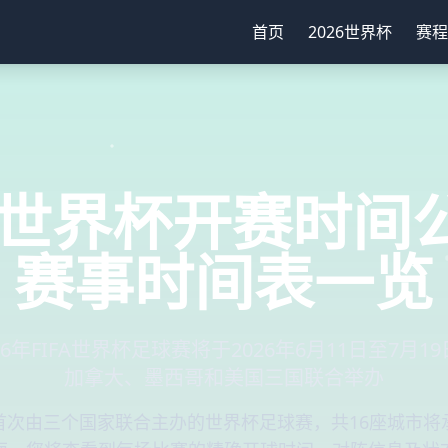
首页
2026世界杯
赛程
26世界杯开赛时间
赛事时间表一览
26年FIFA世界杯足球赛将于2026年6月11日至7月1
加拿大、墨西哥和美国三国联合举办
首次由三个国家联合主办的世界杯足球赛，共16座城市将