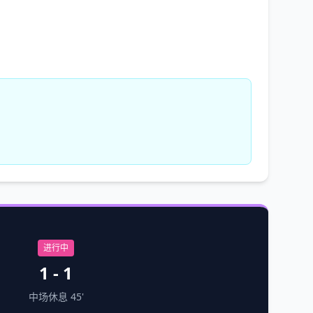
进行中
1 - 1
中场休息 45'