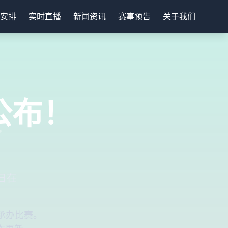
安排
实时直播
新闻资讯
赛事预告
关于我们
公布！
9日在
承办比赛。