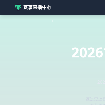
赛事直播中心
20
20
这是史上