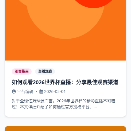
观赛指南
直播观赛
如何观看2026世界杯直播：分享最佳观赛渠道
平台编辑
•
2026-05-01
对于全球亿万球迷而言，2026年世界杯的精彩直播不可错
过！本文详细介绍了如何通过官方授权平台、...