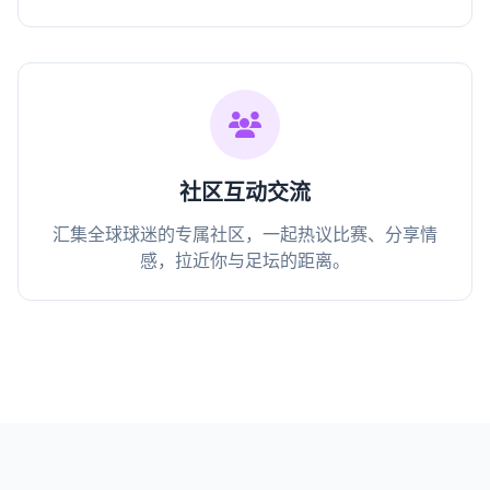
社区互动交流
汇集全球球迷的专属社区，一起热议比赛、分享情
感，拉近你与足坛的距离。