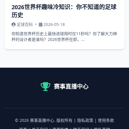
2026世界杯趣味冷知识：你不知道的足球
历史
足球百科
•
2026-05-18
你知道世界杯历史上最快进球用时仅11秒吗？你了解大力神
杯的设计者是谁吗？2026世界杯在即，...
赛事直播中心
© 2026 赛事直播中心. 版权所有 | 隐私政策 | 使用条款