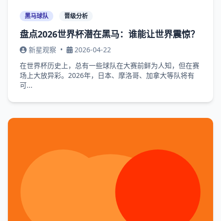
黑马球队
晋级分析
盘点2026世界杯潜在黑马：谁能让世界震惊？
新星观察
•
2026-04-22
在世界杯历史上，总有一些球队在大赛前鲜为人知，但在赛
场上大放异彩。2026年，日本、摩洛哥、加拿大等队将有
可...