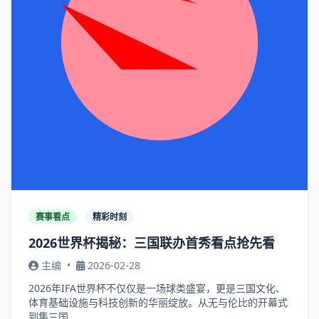
赛事看点
精彩时刻
2026世界杯揭秘：三国联办首秀看点抢先看
主编
•
2026-02-28
2026年IFA世界杯不仅仅是一场球类盛宴，更是三国文化、
体育基础设施与科技创新的华丽绽放。从无与伦比的开幕式
到集三国...