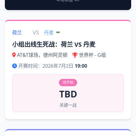
VS
荷兰
丹麦
小组出线生死战：荷兰 VS 丹麦
AT&T球场，德州阿灵顿
世界杯 - G组
开赛时间：2026年7月2日
19:00
待开始
TBD
关键一战