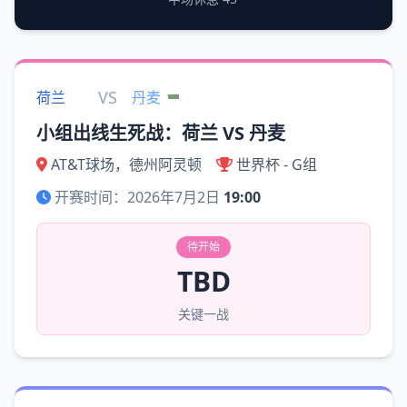
VS
荷兰
丹麦
小组出线生死战：荷兰 VS 丹麦
AT&T球场，德州阿灵顿
世界杯 - G组
开赛时间：2026年7月2日
19:00
待开始
TBD
关键一战