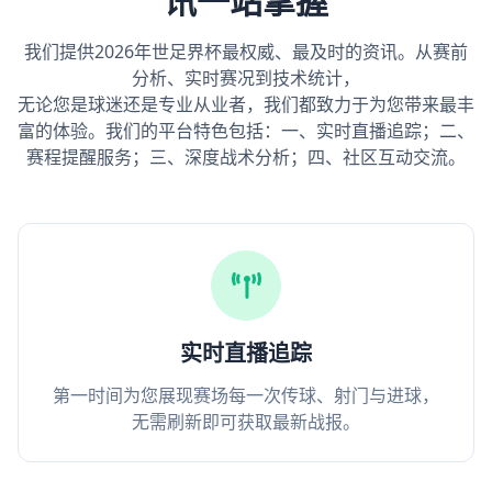
讯一站掌握
我们提供2026年世足界杯最权威、最及时的资讯。从赛前
分析、实时赛况到技术统计，
无论您是球迷还是专业从业者，我们都致力于为您带来最丰
富的体验。我们的平台特色包括：一、实时直播追踪；二、
赛程提醒服务；三、深度战术分析；四、社区互动交流。
实时直播追踪
第一时间为您展现赛场每一次传球、射门与进球，
无需刷新即可获取最新战报。