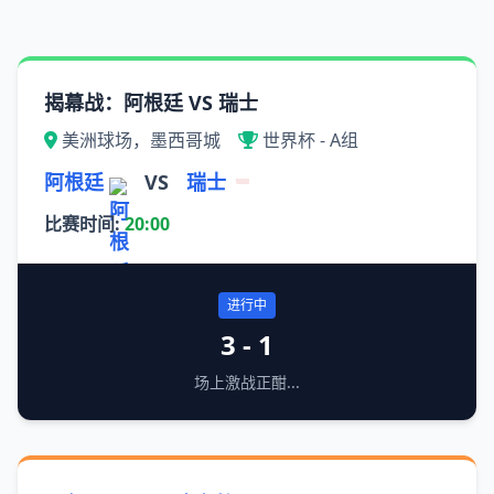
揭幕战：阿根廷 VS 瑞士
美洲球场，墨西哥城
世界杯 - A组
阿根廷
VS
瑞士
比赛时间:
20:00
进行中
3 - 1
场上激战正酣...