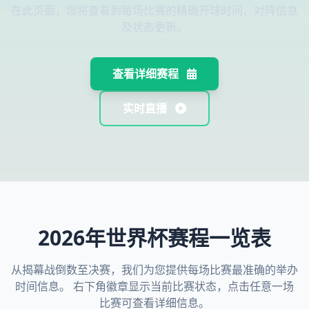
在此页面，您将查看到每场比赛的精确开球时间、对阵信息
及状态更新。
查看详细赛程
实时直播
2026年世界杯赛程一览表
从揭幕战倒数至决赛，我们为您提供每场比赛最准确的举办
时间信息。 右下角徽章显示当前比赛状态，点击任意一场
比赛可查看详细信息。