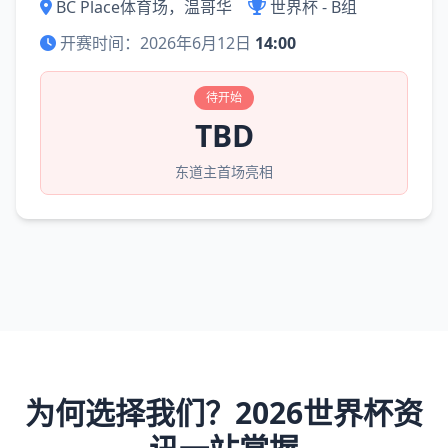
BC Place体育场，温哥华
世界杯 - B组
开赛时间：2026年6月12日
14:00
待开始
TBD
东道主首场亮相
为何选择我们？2026世界杯资