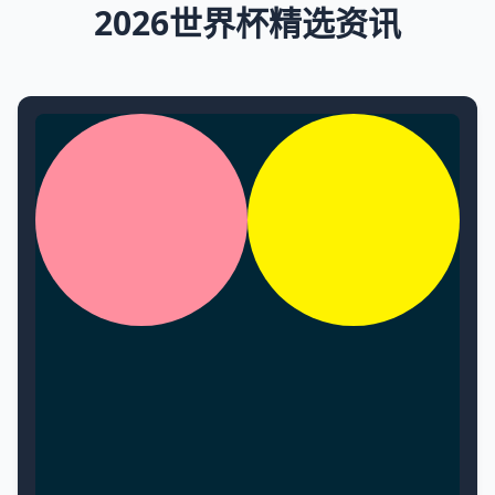
2026世界杯精选资讯