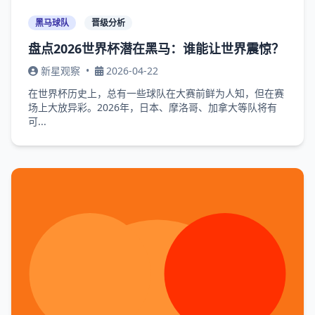
黑马球队
晋级分析
盘点2026世界杯潜在黑马：谁能让世界震惊？
新星观察
•
2026-04-22
在世界杯历史上，总有一些球队在大赛前鲜为人知，但在赛
场上大放异彩。2026年，日本、摩洛哥、加拿大等队将有
可...