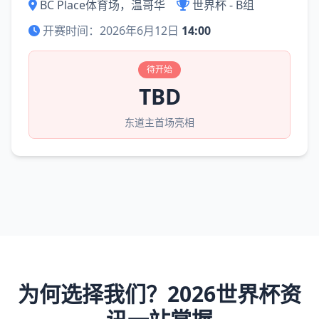
BC Place体育场，温哥华
世界杯 - B组
开赛时间：2026年6月12日
14:00
待开始
TBD
东道主首场亮相
为何选择我们？2026世界杯资