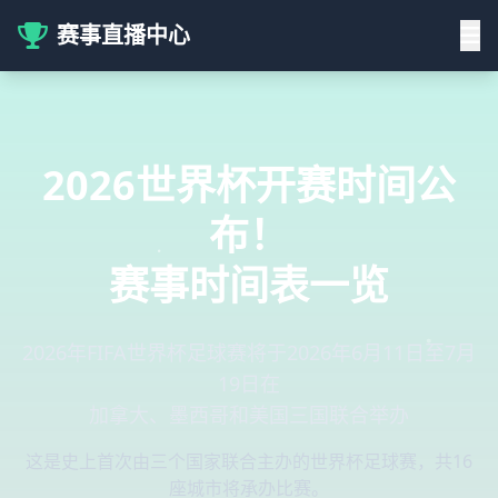
赛事直播中心
2026世界杯开赛时间公
布！
赛事时间表一览
2026年FIFA世界杯足球赛将于2026年6月11日至7月
19日在
加拿大、墨西哥和美国三国联合举办
这是史上首次由三个国家联合主办的世界杯足球赛，共16
座城市将承办比赛。