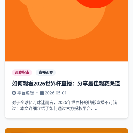
观赛指南
直播观赛
如何观看2026世界杯直播：分享最佳观赛渠道
平台编辑
•
2026-05-01
对于全球亿万球迷而言，2026年世界杯的精彩直播不可错
过！本文详细介绍了如何通过官方授权平台、...