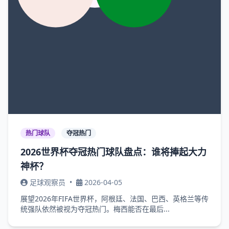
热门球队
夺冠热门
2026世界杯夺冠热门球队盘点：谁将捧起大力
神杯？
足球观察员
•
2026-04-05
展望2026年FIFA世界杯，阿根廷、法国、巴西、英格兰等传
统强队依然被视为夺冠热门。梅西能否在最后...