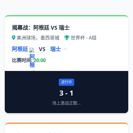
揭幕战：阿根廷 VS 瑞士
美洲球场，墨西哥城
世界杯 - A组
阿根廷
VS
瑞士
比赛时间:
20:00
进行中
3 - 1
场上激战正酣...