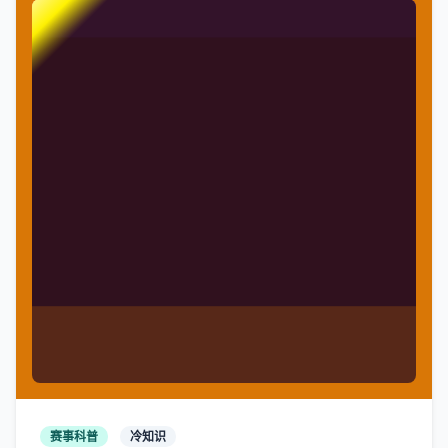
赛事科普
冷知识