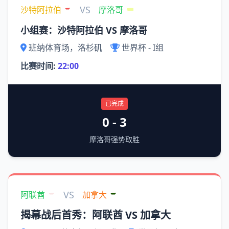
VS
沙特阿拉伯
摩洛哥
小组赛：沙特阿拉伯 VS 摩洛哥
班纳体育场，洛杉矶
世界杯 - I组
比赛时间:
22:00
已完成
0 - 3
摩洛哥强势取胜
VS
阿联酋
加拿大
揭幕战后首秀：阿联酋 VS 加拿大