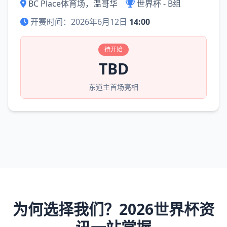
BC Place体育场，温哥华
世界杯 - B组
开赛时间：2026年6月12日
14:00
待开始
TBD
东道主首场亮相
为何选择我们？2026世界杯资