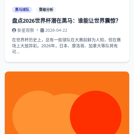
黑马球队
晋级分析
盘点2026世界杯潜在黑马：谁能让世界震惊？
新星观察
•
2026-04-22
在世界杯历史上，总有一些球队在大赛前鲜为人知，但在赛
场上大放异彩。2026年，日本、摩洛哥、加拿大等队将有
可...