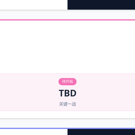
待开始
TBD
关键一战