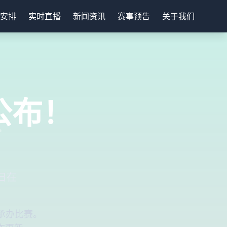
安排
实时直播
新闻资讯
赛事预告
关于我们
公布！
9日在
承办比赛。