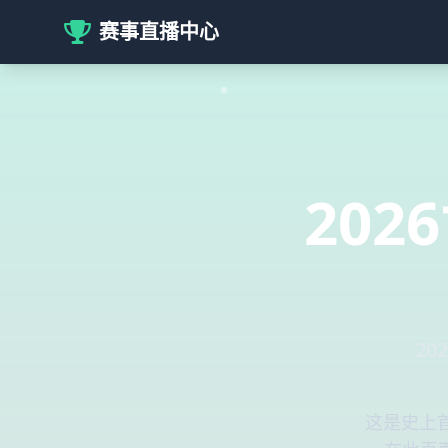
赛事直播中心
20
20
这是史上