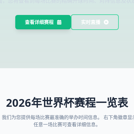
面，您将查看到每场比赛的精确开球时间、对阵信息及状
查看详细赛程
实时直播
2026年世界杯赛程一览表
，我们为您提供每场比赛最准确的举办时间信息。 右下角徽章显
任意一场比赛可查看详细信息。