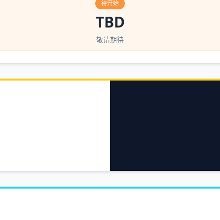
待开始
TBD
敬请期待