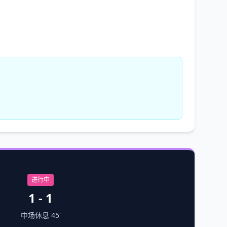
进行中
1 - 1
中场休息 45'