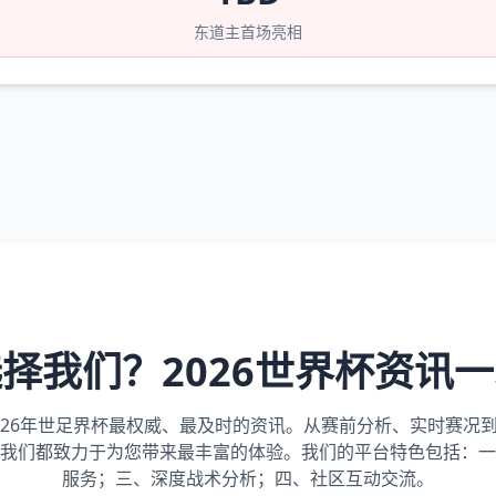
东道主首场亮相
择我们？2026世界杯资讯
026年世足界杯最权威、最及时的资讯。从赛前分析、实时赛况
我们都致力于为您带来最丰富的体验。我们的平台特色包括：一
服务；三、深度战术分析；四、社区互动交流。