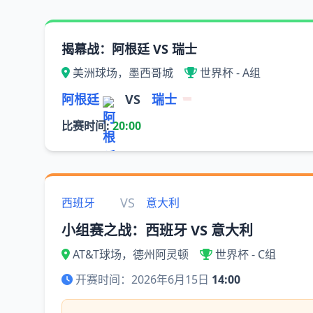
揭幕战：阿根廷 VS 瑞士
美洲球场，墨西哥城
世界杯 - A组
阿根廷
VS
瑞士
比赛时间:
20:00
VS
西班牙
意大利
小组赛之战：西班牙 VS 意大利
AT&T球场，德州阿灵顿
世界杯 - C组
开赛时间：2026年6月15日
14:00