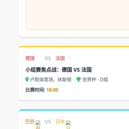
VS
德国
法国
小组赛焦点战：德国 VS 法国
卢默体育场，休斯顿
世界杯 - D组
比赛时间:
18:00
VS
巴西
日本