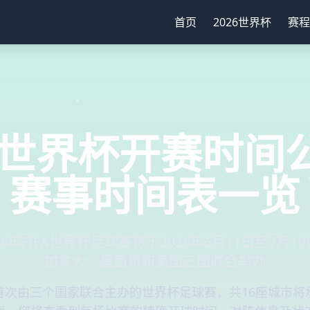
首页
2026世界杯
赛程
26世界杯开赛时间
赛事时间表一览
26年FIFA世界杯足球赛将于2026年6月11日至7月1
加拿大、墨西哥和美国三国联合举办
首次由三个国家联合主办的世界杯足球赛，共16座城市将