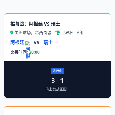
揭幕战：阿根廷 VS 瑞士
美洲球场，墨西哥城
世界杯 - A组
阿根廷
VS
瑞士
比赛时间:
20:00
进行中
3 - 1
场上激战正酣...