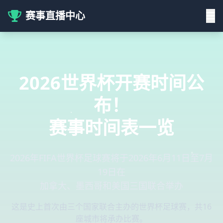
赛事直播中心
2026世界杯开赛时间公
布！
赛事时间表一览
2026年FIFA世界杯足球赛将于2026年6月11日至7月
19日在
加拿大、墨西哥和美国三国联合举办
这是史上首次由三个国家联合主办的世界杯足球赛，共16
座城市将承办比赛。