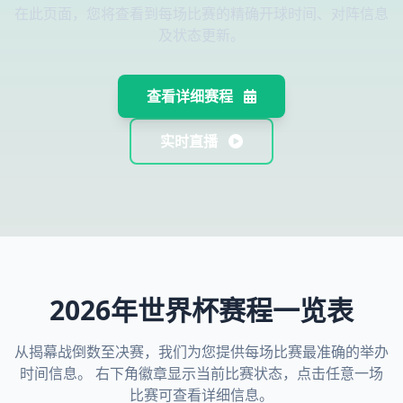
在此页面，您将查看到每场比赛的精确开球时间、对阵信息
及状态更新。
查看详细赛程
实时直播
2026年世界杯赛程一览表
从揭幕战倒数至决赛，我们为您提供每场比赛最准确的举办
时间信息。 右下角徽章显示当前比赛状态，点击任意一场
比赛可查看详细信息。