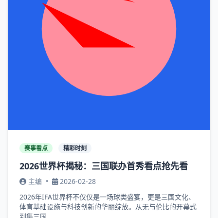
赛事看点
精彩时刻
2026世界杯揭秘：三国联办首秀看点抢先看
主编
•
2026-02-28
2026年IFA世界杯不仅仅是一场球类盛宴，更是三国文化、
体育基础设施与科技创新的华丽绽放。从无与伦比的开幕式
到集三国...