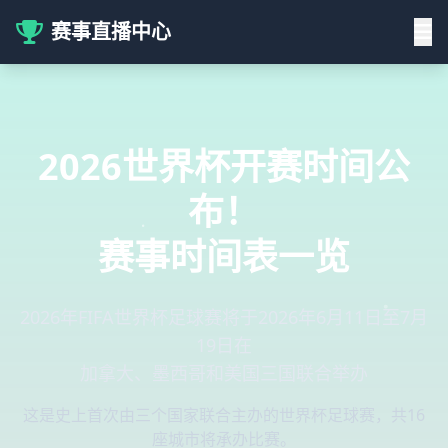
赛事直播中心
2026世界杯开赛时间公
布！
赛事时间表一览
2026年FIFA世界杯足球赛将于2026年6月11日至7月
19日在
加拿大、墨西哥和美国三国联合举办
这是史上首次由三个国家联合主办的世界杯足球赛，共16
座城市将承办比赛。