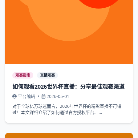
观赛指南
直播观赛
如何观看2026世界杯直播：分享最佳观赛渠道
平台编辑
•
2026-05-01
对于全球亿万球迷而言，2026年世界杯的精彩直播不可错
过！本文详细介绍了如何通过官方授权平台、...