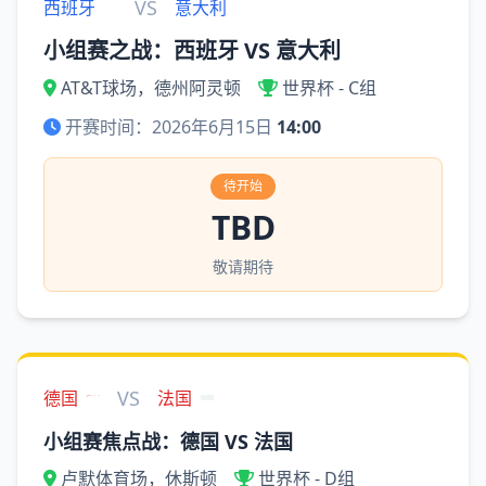
VS
西班牙
意大利
小组赛之战：西班牙 VS 意大利
AT&T球场，德州阿灵顿
世界杯 - C组
开赛时间：2026年6月15日
14:00
待开始
TBD
敬请期待
VS
德国
法国
小组赛焦点战：德国 VS 法国
卢默体育场，休斯顿
世界杯 - D组