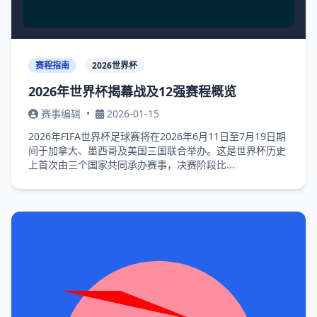
赛程指南
2026世界杯
2026年世界杯揭幕战及12强赛程概览
赛事编辑
•
2026-01-15
2026年FIFA世界杯足球赛将在2026年6月11日至7月19日期
间于加拿大、墨西哥及美国三国联合举办。这是世界杯历史
上首次由三个国家共同承办赛事，决赛阶段比...