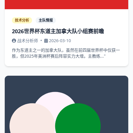
技术分析
主队情报
2026世界杯东道主加拿大队小组赛前瞻
战术分析师
•
2026-03-10
作为东道主之一的加拿大队，虽然在前四届世界杯中仅获一
胜，但2025年美洲杯赛后阵容实力大增。主教练..."