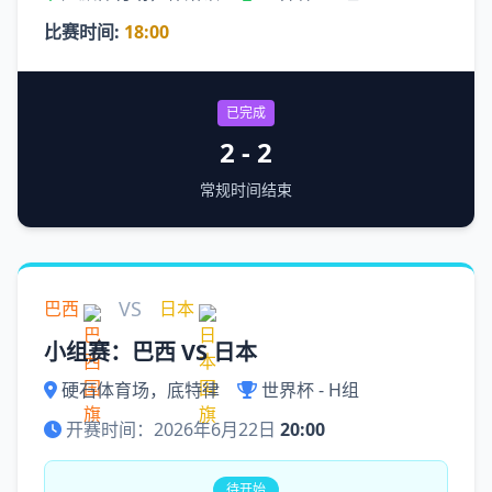
比赛时间:
18:00
已完成
2 - 2
常规时间结束
VS
巴西
日本
小组赛：巴西 VS 日本
硬石体育场，底特律
世界杯 - H组
开赛时间：2026年6月22日
20:00
待开始