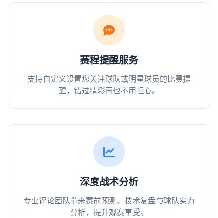
赛程提醒服务
支持自定义设置您关注球队或明星球员的比赛提
醒，错过精彩再也不用担心。
深度战术分析
专业评论团队带来赛前预测、技术复盘与球队实力
分析，提升观赛享受。