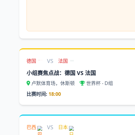
VS
德国
法国
小组赛焦点战：德国 VS 法国
卢默体育场，休斯顿
世界杯 - D组
比赛时间:
18:00
VS
巴西
日本