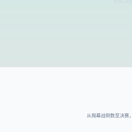
在此页
从揭幕战倒数至决赛