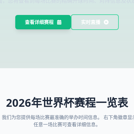
面，您将查看到每场比赛的精确开球时间、对阵信息及状
查看详细赛程
实时直播
2026年世界杯赛程一览表
，我们为您提供每场比赛最准确的举办时间信息。 右下角徽章显
任意一场比赛可查看详细信息。