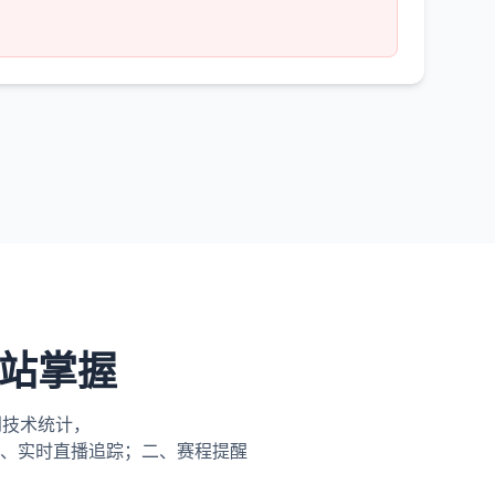
一站掌握
到技术统计，
、实时直播追踪；二、赛程提醒