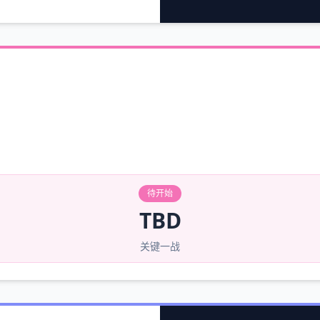
待开始
TBD
关键一战