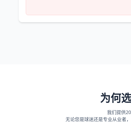
为何选
我们提供2
无论您是球迷还是专业从业者，