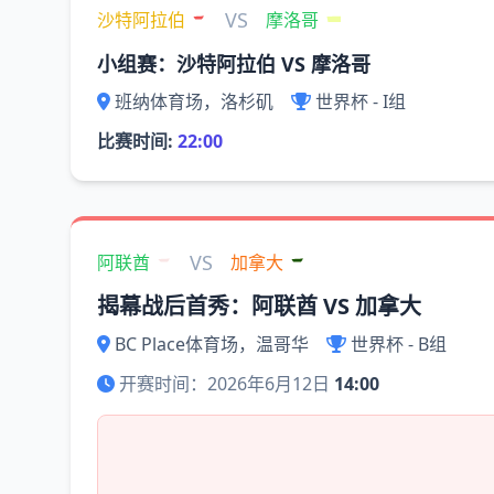
VS
沙特阿拉伯
摩洛哥
小组赛：沙特阿拉伯 VS 摩洛哥
班纳体育场，洛杉矶
世界杯 - I组
比赛时间:
22:00
VS
阿联酋
加拿大
揭幕战后首秀：阿联酋 VS 加拿大
BC Place体育场，温哥华
世界杯 - B组
开赛时间：2026年6月12日
14:00