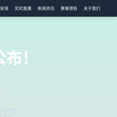
安排
实时直播
新闻资讯
赛事预告
关于我们
公布！
9日在
承办比赛。