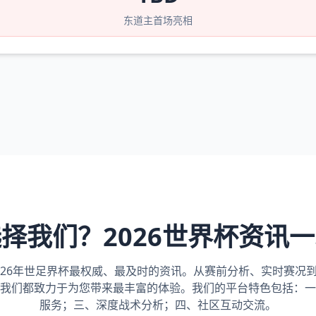
东道主首场亮相
择我们？2026世界杯资讯
026年世足界杯最权威、最及时的资讯。从赛前分析、实时赛况
我们都致力于为您带来最丰富的体验。我们的平台特色包括：一
服务；三、深度战术分析；四、社区互动交流。