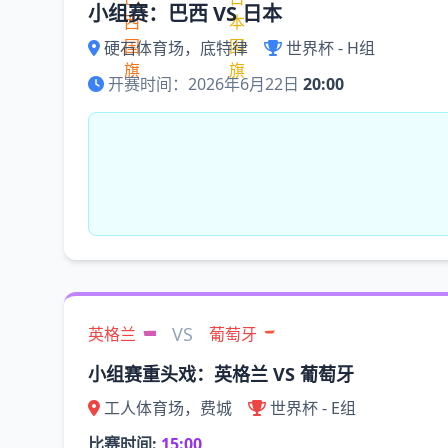
小组赛：巴西 VS 日本
硬石体育场，底特律
世界杯 - H组
开赛时间：2026年6月22日
20:00
VS
英格兰
葡萄牙
小组赛重头戏：英格兰 VS 葡萄牙
工人体育场，费城
世界杯 - E组
比赛时间:
15:00