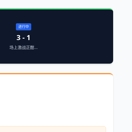
进行中
3 - 1
场上激战正酣...