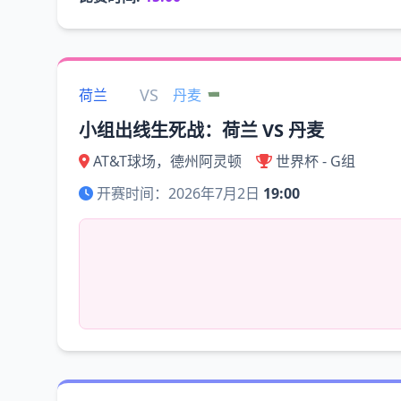
VS
荷兰
丹麦
小组出线生死战：荷兰 VS 丹麦
AT&T球场，德州阿灵顿
世界杯 - G组
开赛时间：2026年7月2日
19:00