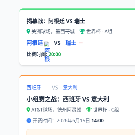
揭幕战：阿根廷 VS 瑞士
美洲球场，墨西哥城
世界杯 - A组
阿根廷
VS
瑞士
比赛时间:
20:00
VS
西班牙
意大利
小组赛之战：西班牙 VS 意大利
AT&T球场，德州阿灵顿
世界杯 - C组
开赛时间：2026年6月15日
14:00