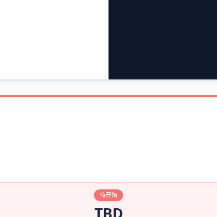
待开始
TBD