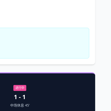
进行中
1 - 1
中场休息 45'