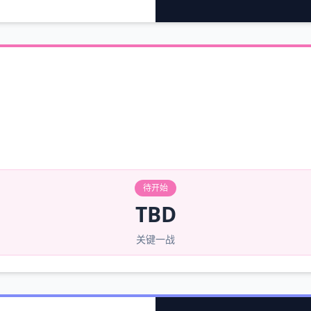
待开始
TBD
关键一战