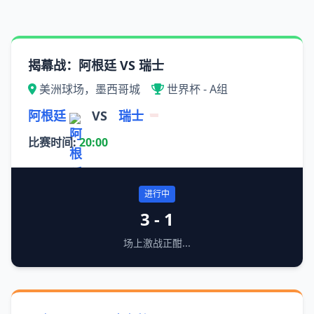
揭幕战：阿根廷 VS 瑞士
美洲球场，墨西哥城
世界杯 - A组
阿根廷
VS
瑞士
比赛时间:
20:00
进行中
3 - 1
场上激战正酣...