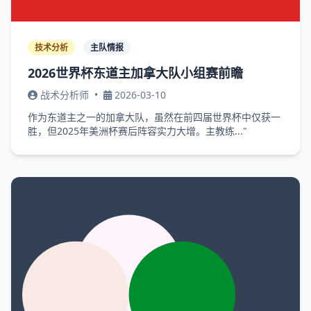
技术分析
主队情报
2026世界杯东道主加拿大队小组赛前瞻
战术分析师
•
2026-03-10
作为东道主之一的加拿大队，虽然在前四届世界杯中仅获一
胜，但2025年美洲杯赛后阵容实力大增。主教练..."