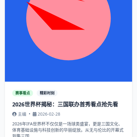
赛事看点
精彩时刻
2026世界杯揭秘：三国联办首秀看点抢先看
主编
•
2026-02-28
2026年IFA世界杯不仅仅是一场球类盛宴，更是三国文化、
体育基础设施与科技创新的华丽绽放。从无与伦比的开幕式
到集三国...