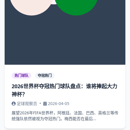
热门球队
夺冠热门
2026世界杯夺冠热门球队盘点：谁将捧起大力
神杯？
足球观察员
•
2026-04-05
展望2026年FIFA世界杯，阿根廷、法国、巴西、英格兰等传
统强队依然被视为夺冠热门。梅西能否在最后...