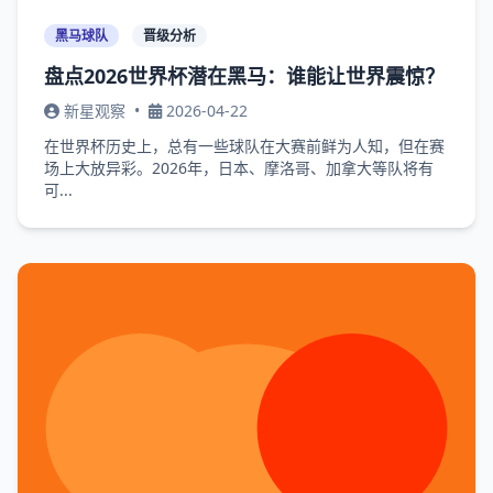
黑马球队
晋级分析
盘点2026世界杯潜在黑马：谁能让世界震惊？
新星观察
•
2026-04-22
在世界杯历史上，总有一些球队在大赛前鲜为人知，但在赛
场上大放异彩。2026年，日本、摩洛哥、加拿大等队将有
可...