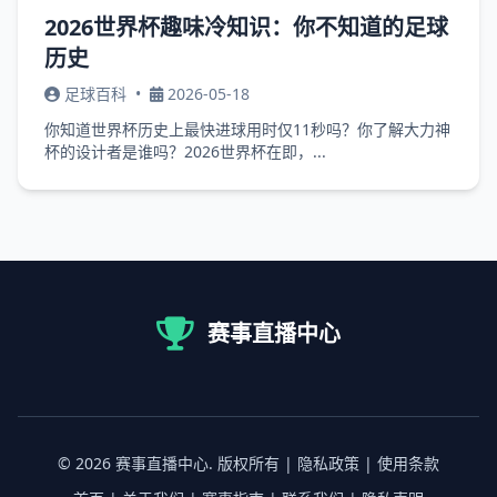
2026世界杯趣味冷知识：你不知道的足球
历史
足球百科
•
2026-05-18
你知道世界杯历史上最快进球用时仅11秒吗？你了解大力神
杯的设计者是谁吗？2026世界杯在即，...
赛事直播中心
© 2026 赛事直播中心. 版权所有 | 隐私政策 | 使用条款