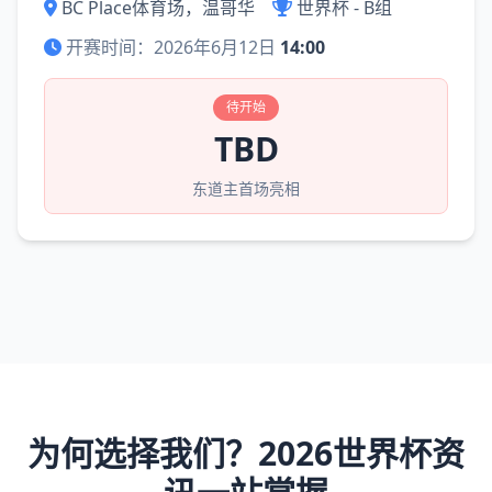
BC Place体育场，温哥华
世界杯 - B组
开赛时间：2026年6月12日
14:00
待开始
TBD
东道主首场亮相
为何选择我们？2026世界杯资