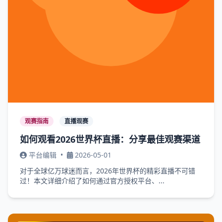
观赛指南
直播观赛
如何观看2026世界杯直播：分享最佳观赛渠道
平台编辑
•
2026-05-01
对于全球亿万球迷而言，2026年世界杯的精彩直播不可错
过！本文详细介绍了如何通过官方授权平台、...