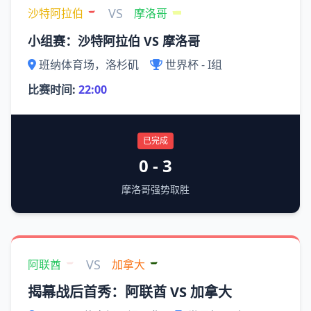
VS
沙特阿拉伯
摩洛哥
小组赛：沙特阿拉伯 VS 摩洛哥
班纳体育场，洛杉矶
世界杯 - I组
比赛时间:
22:00
已完成
0 - 3
摩洛哥强势取胜
VS
阿联酋
加拿大
揭幕战后首秀：阿联酋 VS 加拿大