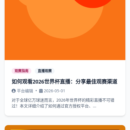
观赛指南
直播观赛
如何观看2026世界杯直播：分享最佳观赛渠道
平台编辑
•
2026-05-01
对于全球亿万球迷而言，2026年世界杯的精彩直播不可错
过！本文详细介绍了如何通过官方授权平台、...