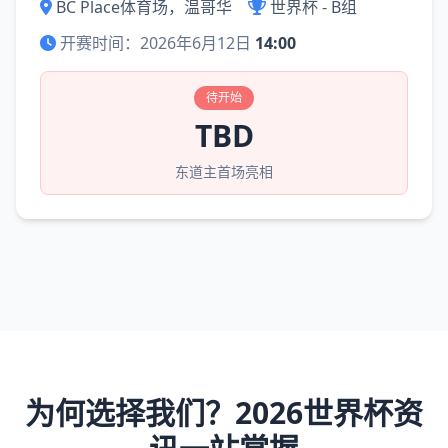
BC Place体育场，温哥华
世界杯 - B组
开赛时间：2026年6月12日
14:00
待开始
TBD
东道主首场亮相
为何选择我们？2026世界杯资