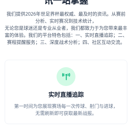
讯一站掌握
我们提供2026年世足界杯最权威、最及时的资讯。从赛前
分析、实时赛况到技术统计，
无论您是球迷还是专业从业者，我们都致力于为您带来最丰
富的体验。我们的平台特色包括：一、实时直播追踪；二、
赛程提醒服务；三、深度战术分析；四、社区互动交流。
实时直播追踪
第一时间为您展现赛场每一次传球、射门与进球，
无需刷新即可获取最新战报。