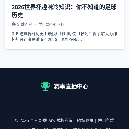
2026世界杯趣味冷知识：你不知道的足球
历史
足球百科
•
2026-05-18
你知道世界杯历史上最快进球用时仅11秒吗？你了解大力神
杯的设计者是谁吗？2026世界杯在即，...
赛事直播中心
© 2026 赛事直播中心. 版权所有 | 隐私政策 | 使用条款