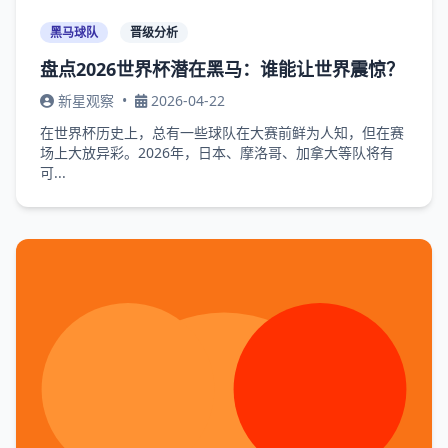
黑马球队
晋级分析
盘点2026世界杯潜在黑马：谁能让世界震惊？
新星观察
•
2026-04-22
在世界杯历史上，总有一些球队在大赛前鲜为人知，但在赛
场上大放异彩。2026年，日本、摩洛哥、加拿大等队将有
可...