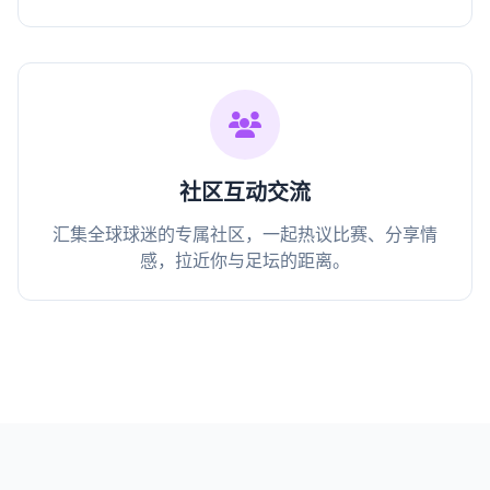
社区互动交流
汇集全球球迷的专属社区，一起热议比赛、分享情
感，拉近你与足坛的距离。