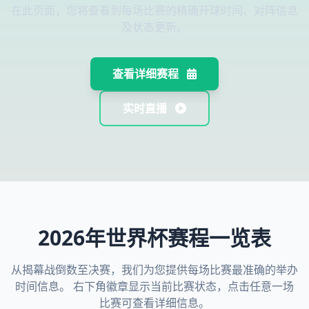
在此页面，您将查看到每场比赛的精确开球时间、对阵信息
及状态更新。
查看详细赛程
实时直播
2026年世界杯赛程一览表
从揭幕战倒数至决赛，我们为您提供每场比赛最准确的举办
时间信息。 右下角徽章显示当前比赛状态，点击任意一场
比赛可查看详细信息。