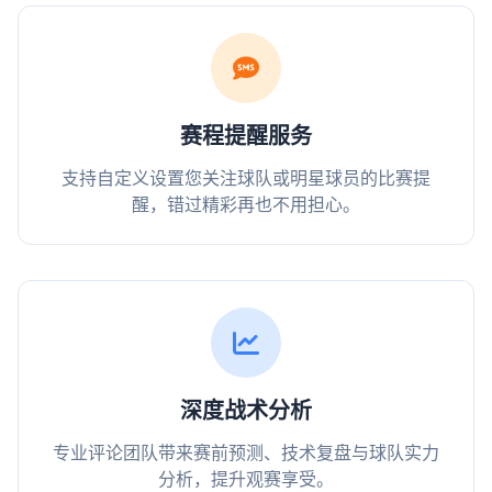
赛程提醒服务
支持自定义设置您关注球队或明星球员的比赛提
醒，错过精彩再也不用担心。
深度战术分析
专业评论团队带来赛前预测、技术复盘与球队实力
分析，提升观赛享受。