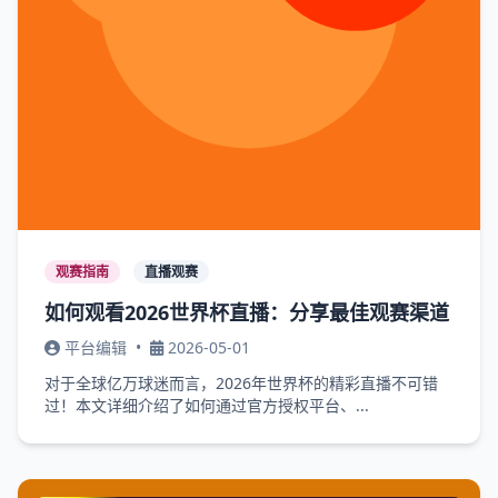
观赛指南
直播观赛
如何观看2026世界杯直播：分享最佳观赛渠道
平台编辑
•
2026-05-01
对于全球亿万球迷而言，2026年世界杯的精彩直播不可错
过！本文详细介绍了如何通过官方授权平台、...