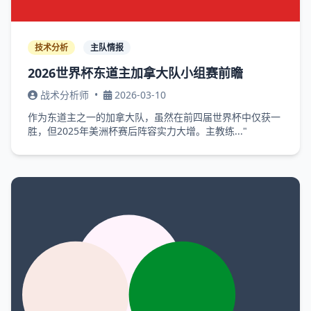
技术分析
主队情报
2026世界杯东道主加拿大队小组赛前瞻
战术分析师
•
2026-03-10
作为东道主之一的加拿大队，虽然在前四届世界杯中仅获一
胜，但2025年美洲杯赛后阵容实力大增。主教练..."