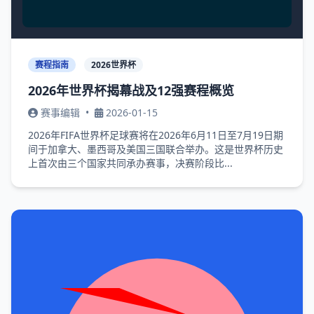
赛程指南
2026世界杯
2026年世界杯揭幕战及12强赛程概览
赛事编辑
•
2026-01-15
2026年FIFA世界杯足球赛将在2026年6月11日至7月19日期
间于加拿大、墨西哥及美国三国联合举办。这是世界杯历史
上首次由三个国家共同承办赛事，决赛阶段比...