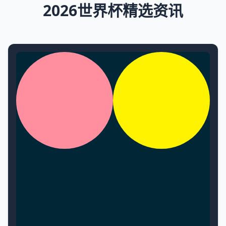
2026世界杯精选资讯