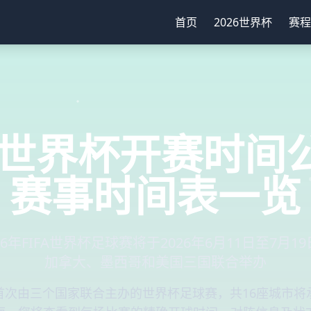
首页
2026世界杯
赛程
26世界杯开赛时间
赛事时间表一览
26年FIFA世界杯足球赛将于2026年6月11日至7月1
加拿大、墨西哥和美国三国联合举办
首次由三个国家联合主办的世界杯足球赛，共16座城市将