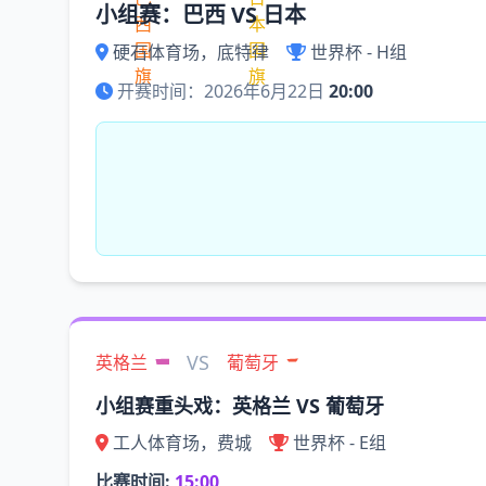
小组赛：巴西 VS 日本
硬石体育场，底特律
世界杯 - H组
开赛时间：2026年6月22日
20:00
VS
英格兰
葡萄牙
小组赛重头戏：英格兰 VS 葡萄牙
工人体育场，费城
世界杯 - E组
比赛时间:
15:00