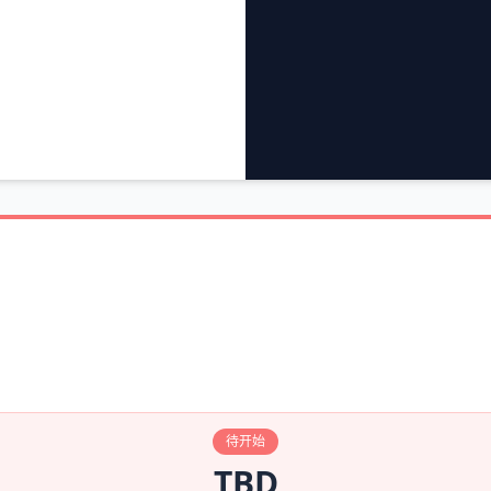
待开始
TBD