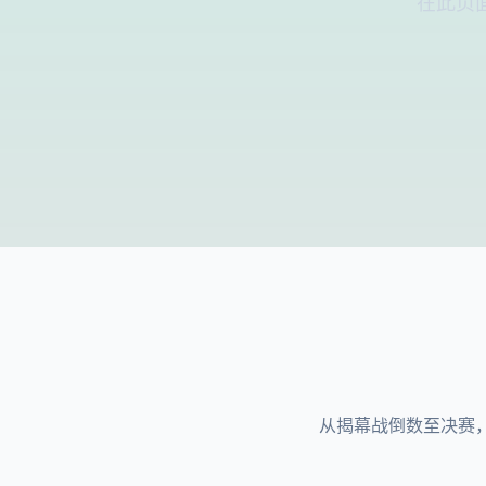
在此页
从揭幕战倒数至决赛