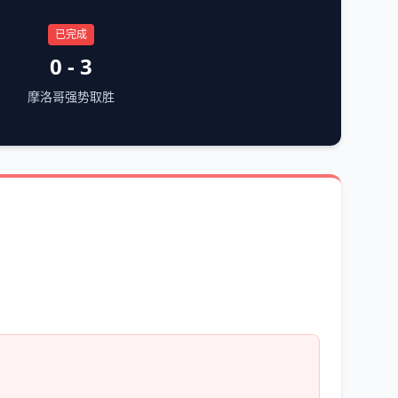
已完成
0 - 3
摩洛哥强势取胜