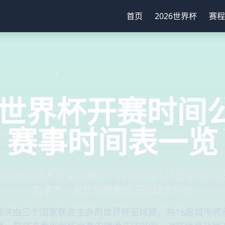
首页
2026世界杯
赛程
26世界杯开赛时间
赛事时间表一览
26年FIFA世界杯足球赛将于2026年6月11日至7月1
加拿大、墨西哥和美国三国联合举办
首次由三个国家联合主办的世界杯足球赛，共16座城市将