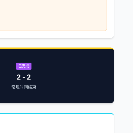
已完成
2 - 2
常规时间结束