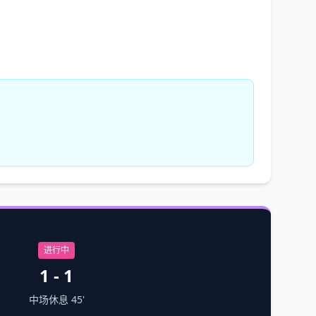
进行中
1 - 1
中场休息 45'