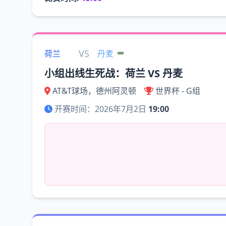
VS
荷兰
丹麦
小组出线生死战：荷兰 VS 丹麦
AT&T球场，德州阿灵顿
世界杯 - G组
开赛时间：2026年7月2日
19:00