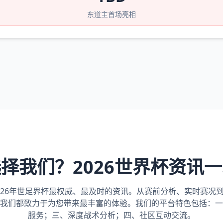
东道主首场亮相
择我们？2026世界杯资讯
026年世足界杯最权威、最及时的资讯。从赛前分析、实时赛况
我们都致力于为您带来最丰富的体验。我们的平台特色包括：一
服务；三、深度战术分析；四、社区互动交流。