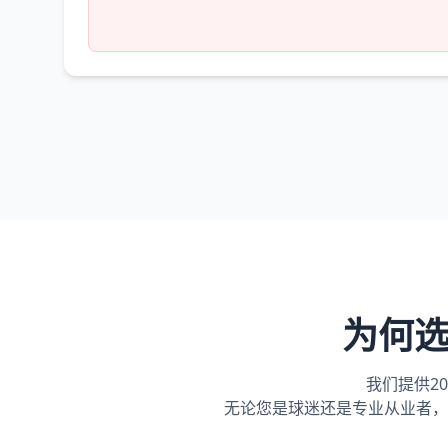
为何选
我们提供2
无论您是球迷还是专业从业者，