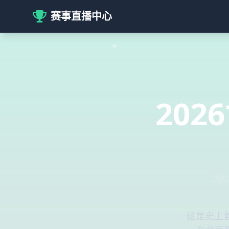
赛事直播中心
20
20
这是史上