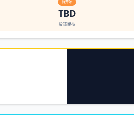
待开始
TBD
敬请期待