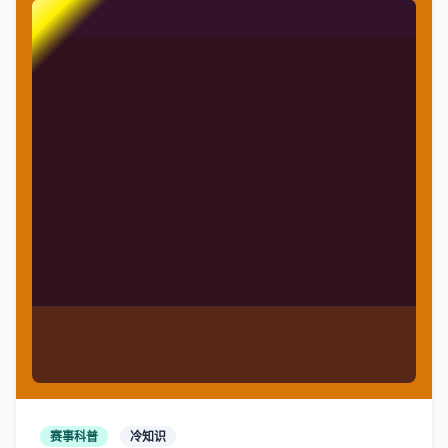
赛事科普
冷知识