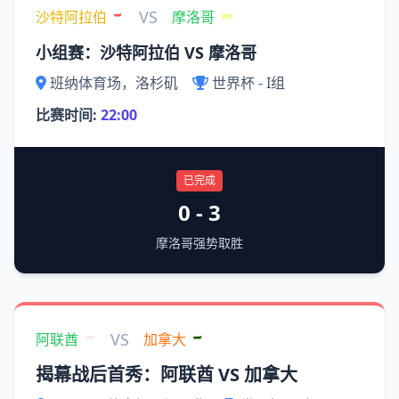
VS
沙特阿拉伯
摩洛哥
小组赛：沙特阿拉伯 VS 摩洛哥
班纳体育场，洛杉矶
世界杯 - I组
比赛时间:
22:00
已完成
0 - 3
摩洛哥强势取胜
VS
阿联酋
加拿大
揭幕战后首秀：阿联酋 VS 加拿大