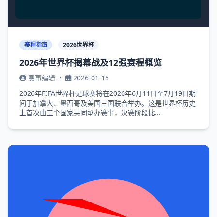
赛程指南
2026世界杯
2026年世界杯揭幕战及12强赛程概览
赛事编辑
•
2026-01-15
2026年FIFA世界杯足球赛将在2026年6月11日至7月19日期
间于加拿大、墨西哥及美国三国联合举办。这是世界杯历史
上首次由三个国家共同承办赛事，决赛阶段比...