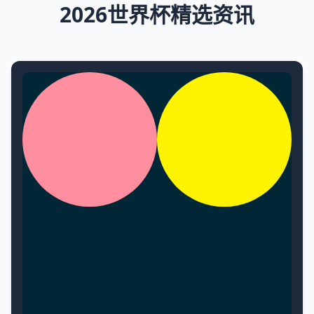
2026世界杯精选资讯