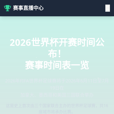
赛事直播中心
2026世界杯开赛时间公
布！
赛事时间表一览
2026年FIFA世界杯足球赛将于2026年6月11日至7月
19日在
加拿大、墨西哥和美国三国联合举办
这是史上首次由三个国家联合主办的世界杯足球赛，共16
座城市将承办比赛。