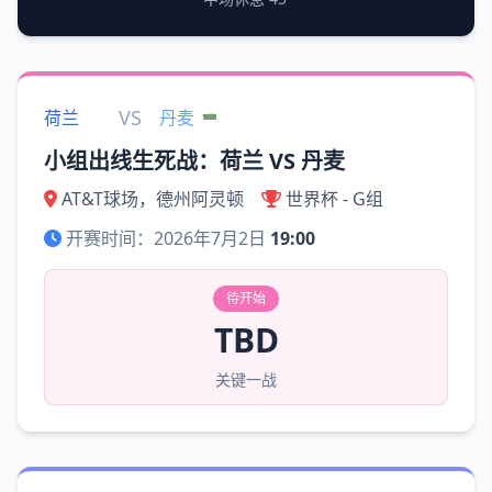
VS
荷兰
丹麦
小组出线生死战：荷兰 VS 丹麦
AT&T球场，德州阿灵顿
世界杯 - G组
开赛时间：2026年7月2日
19:00
待开始
TBD
关键一战