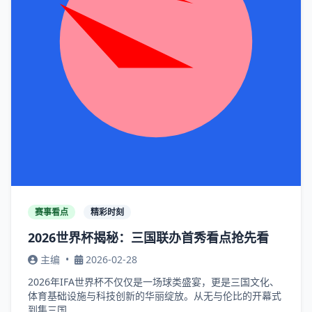
赛事看点
精彩时刻
2026世界杯揭秘：三国联办首秀看点抢先看
主编
•
2026-02-28
2026年IFA世界杯不仅仅是一场球类盛宴，更是三国文化、
体育基础设施与科技创新的华丽绽放。从无与伦比的开幕式
到集三国...