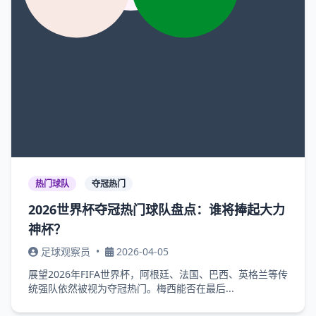
热门球队
夺冠热门
2026世界杯夺冠热门球队盘点：谁将捧起大力
神杯？
足球观察员
•
2026-04-05
展望2026年FIFA世界杯，阿根廷、法国、巴西、英格兰等传
统强队依然被视为夺冠热门。梅西能否在最后...