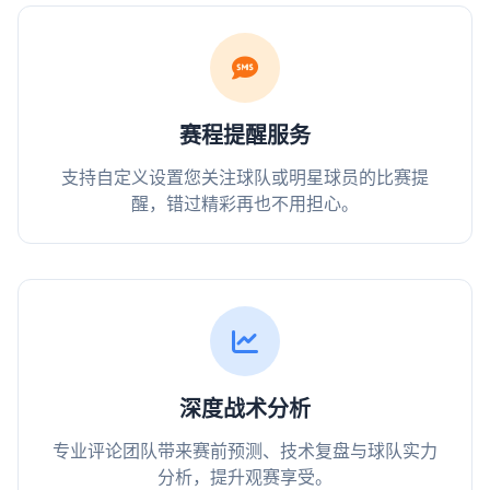
赛程提醒服务
支持自定义设置您关注球队或明星球员的比赛提
醒，错过精彩再也不用担心。
深度战术分析
专业评论团队带来赛前预测、技术复盘与球队实力
分析，提升观赛享受。