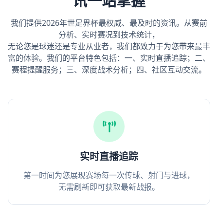
讯一站掌握
我们提供2026年世足界杯最权威、最及时的资讯。从赛前
分析、实时赛况到技术统计，
无论您是球迷还是专业从业者，我们都致力于为您带来最丰
富的体验。我们的平台特色包括：一、实时直播追踪；二、
赛程提醒服务；三、深度战术分析；四、社区互动交流。
实时直播追踪
第一时间为您展现赛场每一次传球、射门与进球，
无需刷新即可获取最新战报。