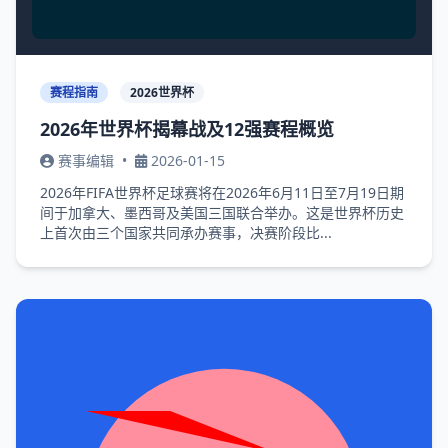
赛程指南
2026世界杯
2026年世界杯揭幕战及12强赛程概览
赛事编辑
•
2026-01-15
2026年FIFA世界杯足球赛将在2026年6月11日至7月19日期
间于加拿大、墨西哥及美国三国联合举办。这是世界杯历史
上首次由三个国家共同承办赛事，决赛阶段比...