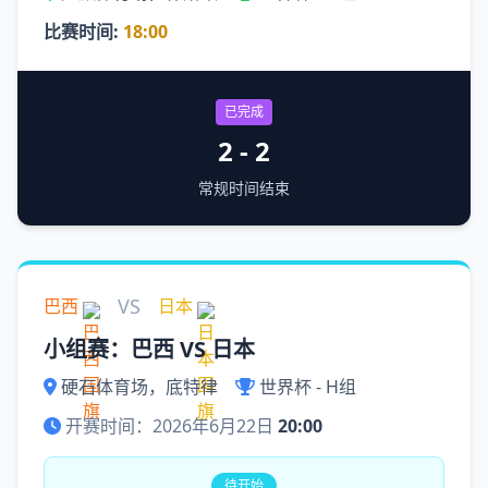
比赛时间:
18:00
已完成
2 - 2
常规时间结束
VS
巴西
日本
小组赛：巴西 VS 日本
硬石体育场，底特律
世界杯 - H组
开赛时间：2026年6月22日
20:00
待开始