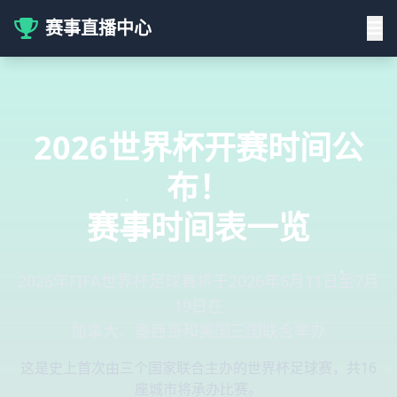
赛事直播中心
2026世界杯开赛时间公
布！
赛事时间表一览
2026年FIFA世界杯足球赛将于2026年6月11日至7月
19日在
加拿大、墨西哥和美国三国联合举办
这是史上首次由三个国家联合主办的世界杯足球赛，共16
座城市将承办比赛。