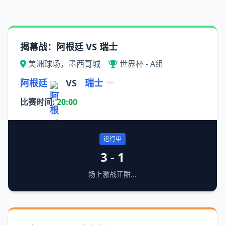
揭幕战：阿根廷 VS 瑞士
美洲球场，墨西哥城
世界杯 - A组
阿根廷
VS
瑞士
比赛时间:
20:00
进行中
3 - 1
场上激战正酣...