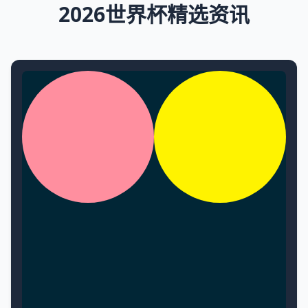
2026世界杯精选资讯