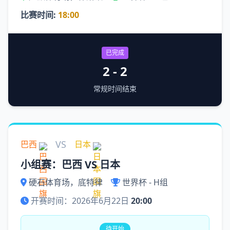
比赛时间:
18:00
已完成
2 - 2
常规时间结束
VS
巴西
日本
小组赛：巴西 VS 日本
硬石体育场，底特律
世界杯 - H组
开赛时间：2026年6月22日
20:00
待开始