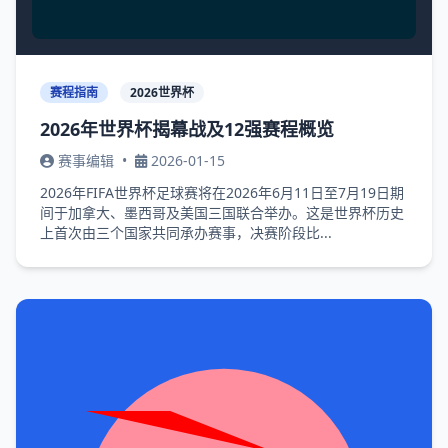
赛程指南
2026世界杯
2026年世界杯揭幕战及12强赛程概览
赛事编辑
•
2026-01-15
2026年FIFA世界杯足球赛将在2026年6月11日至7月19日期
间于加拿大、墨西哥及美国三国联合举办。这是世界杯历史
上首次由三个国家共同承办赛事，决赛阶段比...