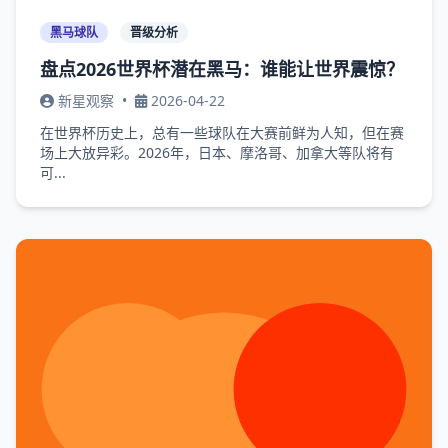
黑马球队
晋级分析
盘点2026世界杯潜在黑马：谁能让世界震惊？
新星观察
•
2026-04-22
在世界杯历史上，总有一些球队在大赛前鲜为人知，但在赛
场上大放异彩。2026年，日本、摩洛哥、加拿大等队将有
可...