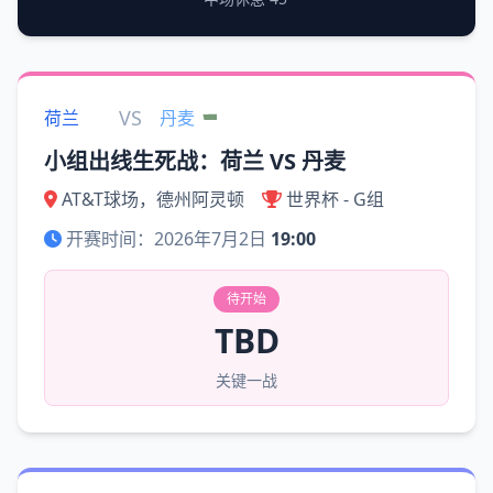
VS
荷兰
丹麦
小组出线生死战：荷兰 VS 丹麦
AT&T球场，德州阿灵顿
世界杯 - G组
开赛时间：2026年7月2日
19:00
待开始
TBD
关键一战