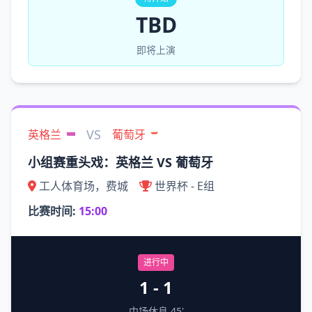
TBD
即将上演
VS
英格兰
葡萄牙
小组赛重头戏：英格兰 VS 葡萄牙
工人体育场，费城
世界杯 - E组
比赛时间:
15:00
进行中
1 - 1
中场休息 45'