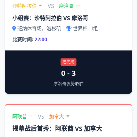
VS
沙特阿拉伯
摩洛哥
小组赛：沙特阿拉伯 VS 摩洛哥
班纳体育场，洛杉矶
世界杯 - I组
比赛时间:
22:00
已完成
0 - 3
摩洛哥强势取胜
VS
阿联酋
加拿大
揭幕战后首秀：阿联酋 VS 加拿大