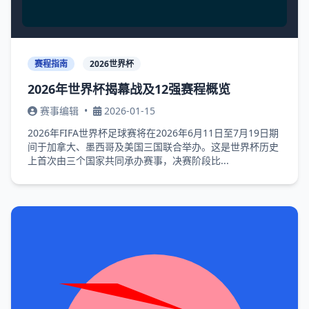
赛程指南
2026世界杯
2026年世界杯揭幕战及12强赛程概览
赛事编辑
•
2026-01-15
2026年FIFA世界杯足球赛将在2026年6月11日至7月19日期
间于加拿大、墨西哥及美国三国联合举办。这是世界杯历史
上首次由三个国家共同承办赛事，决赛阶段比...