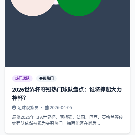
热门球队
夺冠热门
2026世界杯夺冠热门球队盘点：谁将捧起大力
神杯？
足球观察员
•
2026-04-05
展望2026年FIFA世界杯，阿根廷、法国、巴西、英格兰等传
统强队依然被视为夺冠热门。梅西能否在最后...