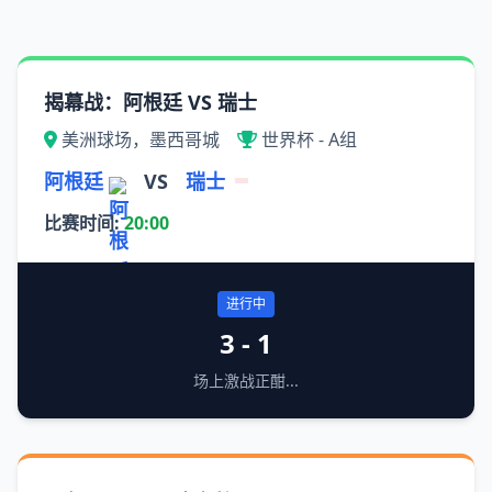
揭幕战：阿根廷 VS 瑞士
美洲球场，墨西哥城
世界杯 - A组
阿根廷
VS
瑞士
比赛时间:
20:00
进行中
3 - 1
场上激战正酣...