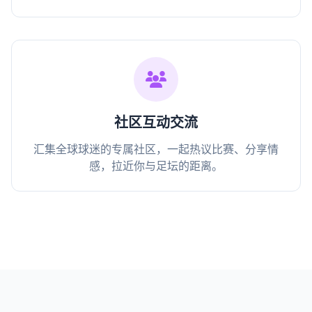
社区互动交流
汇集全球球迷的专属社区，一起热议比赛、分享情
感，拉近你与足坛的距离。