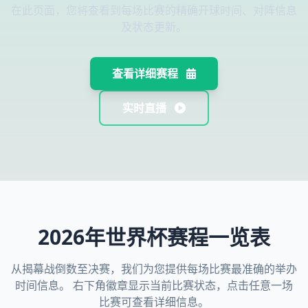
在此页面，您将查看到每场比赛的精确开球时间、对阵信息
及状态更新。
查看详细赛程
实时直播
2026年世界杯赛程一览表
从揭幕战倒数至决赛，我们为您提供每场比赛最准确的举办
时间信息。 右下角徽章显示当前比赛状态，点击任意一场
比赛可查看详细信息。