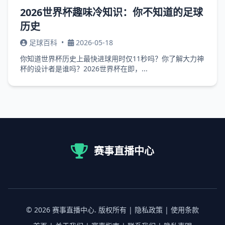
2026世界杯趣味冷知识：你不知道的足球
历史
足球百科
•
2026-05-18
你知道世界杯历史上最快进球用时仅11秒吗？你了解大力神
杯的设计者是谁吗？2026世界杯在即，...
赛事直播中心
© 2026 赛事直播中心. 版权所有 | 隐私政策 | 使用条款