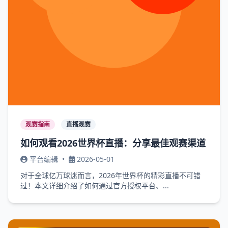
观赛指南
直播观赛
如何观看2026世界杯直播：分享最佳观赛渠道
平台编辑
•
2026-05-01
对于全球亿万球迷而言，2026年世界杯的精彩直播不可错
过！本文详细介绍了如何通过官方授权平台、...