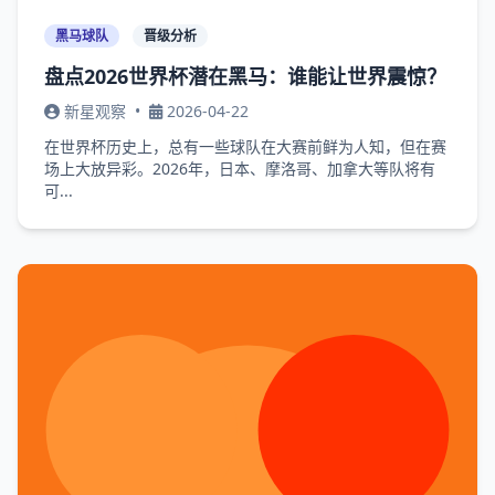
黑马球队
晋级分析
盘点2026世界杯潜在黑马：谁能让世界震惊？
新星观察
•
2026-04-22
在世界杯历史上，总有一些球队在大赛前鲜为人知，但在赛
场上大放异彩。2026年，日本、摩洛哥、加拿大等队将有
可...