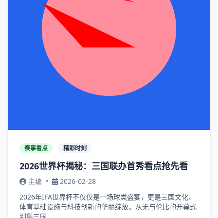
赛事看点
精彩时刻
2026世界杯揭秘：三国联办首秀看点抢先看
主编
•
2026-02-28
2026年IFA世界杯不仅仅是一场球类盛宴，更是三国文化、
体育基础设施与科技创新的华丽绽放。从无与伦比的开幕式
到集三国...