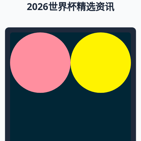
2026世界杯精选资讯