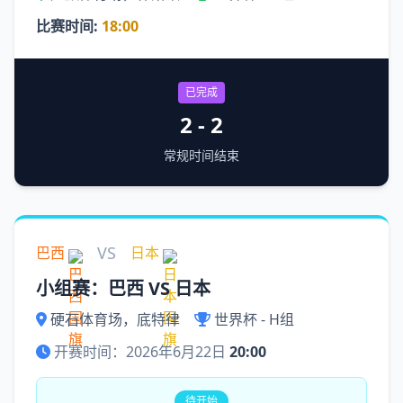
比赛时间:
18:00
已完成
2 - 2
常规时间结束
VS
巴西
日本
小组赛：巴西 VS 日本
硬石体育场，底特律
世界杯 - H组
开赛时间：2026年6月22日
20:00
待开始