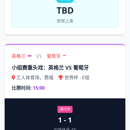
TBD
即将上演
VS
英格兰
葡萄牙
小组赛重头戏：英格兰 VS 葡萄牙
工人体育场，费城
世界杯 - E组
比赛时间:
15:00
进行中
1 - 1
中场休息 45'