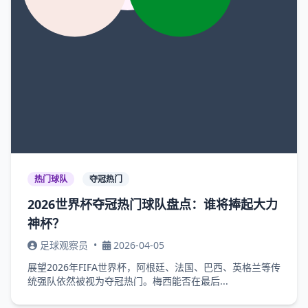
热门球队
夺冠热门
2026世界杯夺冠热门球队盘点：谁将捧起大力
神杯？
足球观察员
•
2026-04-05
展望2026年FIFA世界杯，阿根廷、法国、巴西、英格兰等传
统强队依然被视为夺冠热门。梅西能否在最后...