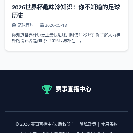
2026世界杯趣味冷知识：你不知道的足球
历史
足球百科
•
2026-05-18
你知道世界杯历史上最快进球用时仅11秒吗？你了解大力神
杯的设计者是谁吗？2026世界杯在即，...
赛事直播中心
© 2026 赛事直播中心. 版权所有 | 隐私政策 | 使用条款