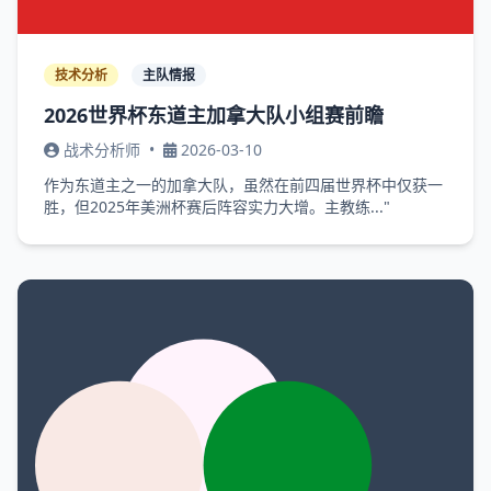
技术分析
主队情报
2026世界杯东道主加拿大队小组赛前瞻
战术分析师
•
2026-03-10
作为东道主之一的加拿大队，虽然在前四届世界杯中仅获一
胜，但2025年美洲杯赛后阵容实力大增。主教练..."