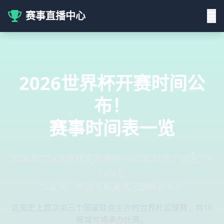
赛事直播中心
2026世界杯开赛时间公
布！
赛事时间表一览
2026年FIFA世界杯足球赛将于2026年6月11日至7月
19日在
加拿大、墨西哥和美国三国联合举办
这是史上首次由三个国家联合主办的世界杯足球赛，共16
座城市将承办比赛。