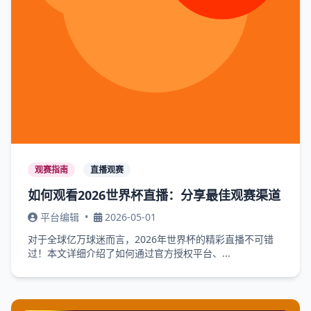
观赛指南
直播观赛
如何观看2026世界杯直播：分享最佳观赛渠道
平台编辑
•
2026-05-01
对于全球亿万球迷而言，2026年世界杯的精彩直播不可错
过！本文详细介绍了如何通过官方授权平台、...