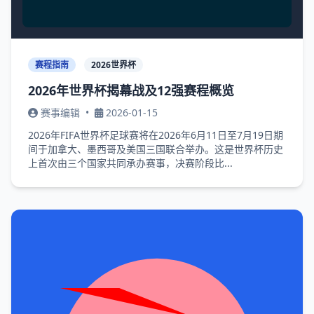
赛程指南
2026世界杯
2026年世界杯揭幕战及12强赛程概览
赛事编辑
•
2026-01-15
2026年FIFA世界杯足球赛将在2026年6月11日至7月19日期
间于加拿大、墨西哥及美国三国联合举办。这是世界杯历史
上首次由三个国家共同承办赛事，决赛阶段比...