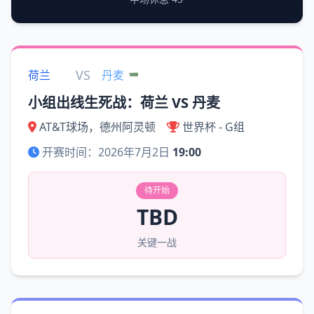
VS
荷兰
丹麦
小组出线生死战：荷兰 VS 丹麦
AT&T球场，德州阿灵顿
世界杯 - G组
开赛时间：2026年7月2日
19:00
待开始
TBD
关键一战