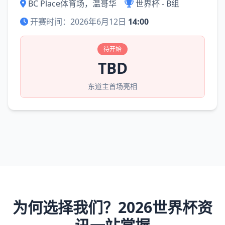
BC Place体育场，温哥华
世界杯 - B组
开赛时间：2026年6月12日
14:00
待开始
TBD
东道主首场亮相
为何选择我们？2026世界杯资