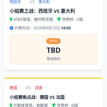
VS
西班牙
意大利
小组赛之战：西班牙 VS 意大利
AT&T球场，德州阿灵顿
世界杯 - C组
开赛时间：2026年6月15日
14:00
待开始
TBD
敬请期待
VS
德国
法国
小组赛焦点战：德国 VS 法国
卢默体育场，休斯顿
世界杯 - D组