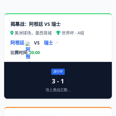
揭幕战：阿根廷 VS 瑞士
美洲球场，墨西哥城
世界杯 - A组
阿根廷
VS
瑞士
比赛时间:
20:00
进行中
3 - 1
场上激战正酣...