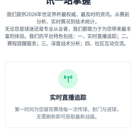
讯一站掌握
我们提供2026年世足界杯最权威、最及时的资讯。从赛前
分析、实时赛况到技术统计，
无论您是球迷还是专业从业者，我们都致力于为您带来最丰
富的体验。我们的平台特色包括：一、实时直播追踪；二、
赛程提醒服务；三、深度战术分析；四、社区互动交流。
实时直播追踪
第一时间为您展现赛场每一次传球、射门与进球，
无需刷新即可获取最新战报。