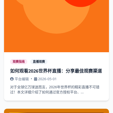
观赛指南
直播观赛
如何观看2026世界杯直播：分享最佳观赛渠道
平台编辑
•
2026-05-01
对于全球亿万球迷而言，2026年世界杯的精彩直播不可错
过！本文详细介绍了如何通过官方授权平台、...