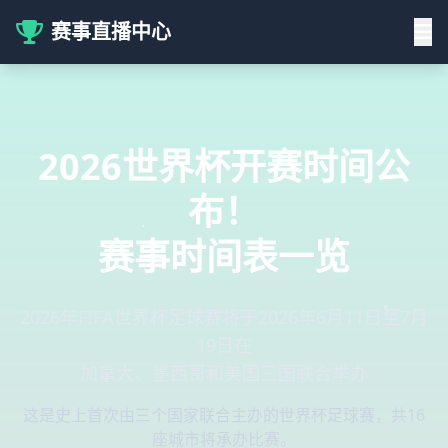
赛事直播中心
2026世界杯开赛时间公
布！
赛事时间表一览
2026年FIFA世界杯足球赛将于2026年6月11日至7月
19日在
加拿大、墨西哥和美国三国联合举办
这是史上首次由三个国家联合主办的世界杯足球赛，共16
座城市将承办比赛。