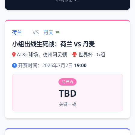
VS
荷兰
丹麦
小组出线生死战：荷兰 VS 丹麦
AT&T球场，德州阿灵顿
世界杯 - G组
开赛时间：2026年7月2日
19:00
待开始
TBD
关键一战