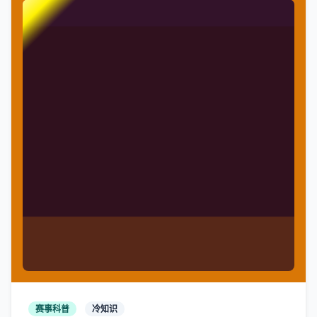
赛事科普
冷知识