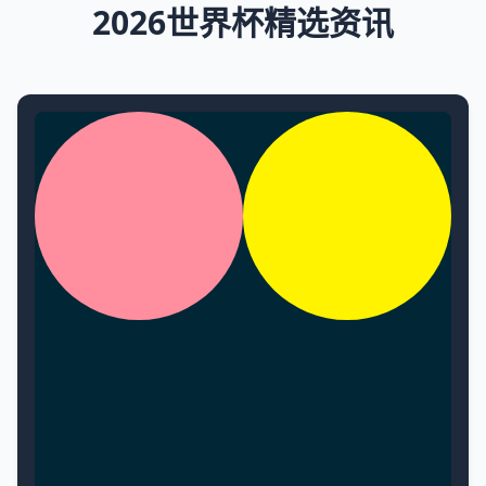
2026世界杯精选资讯