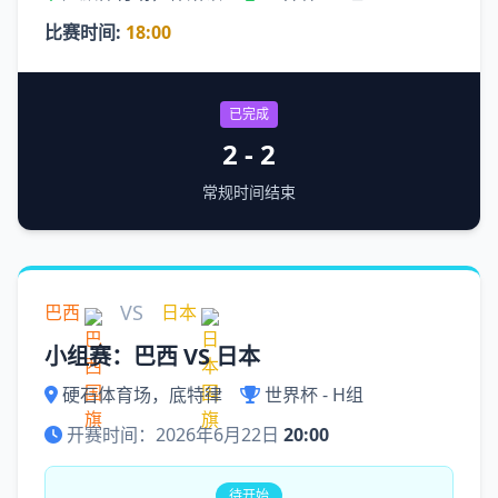
比赛时间:
18:00
已完成
2 - 2
常规时间结束
VS
巴西
日本
小组赛：巴西 VS 日本
硬石体育场，底特律
世界杯 - H组
开赛时间：2026年6月22日
20:00
待开始