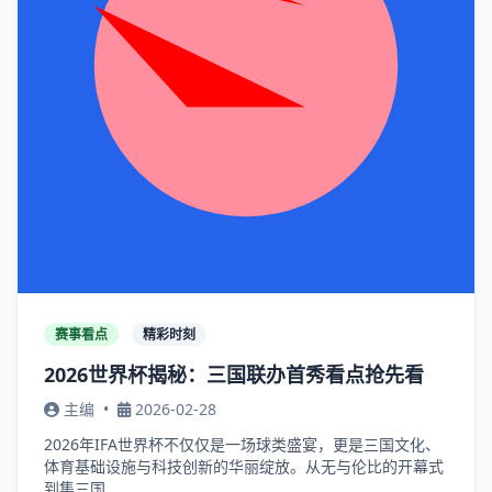
赛事看点
精彩时刻
2026世界杯揭秘：三国联办首秀看点抢先看
主编
•
2026-02-28
2026年IFA世界杯不仅仅是一场球类盛宴，更是三国文化、
体育基础设施与科技创新的华丽绽放。从无与伦比的开幕式
到集三国...