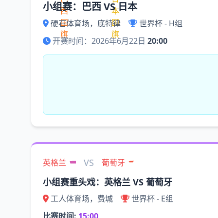
小组赛：巴西 VS 日本
硬石体育场，底特律
世界杯 - H组
开赛时间：2026年6月22日
20:00
VS
英格兰
葡萄牙
小组赛重头戏：英格兰 VS 葡萄牙
工人体育场，费城
世界杯 - E组
比赛时间:
15:00