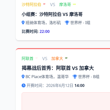
VS
沙特阿拉伯
摩洛哥
小组赛：沙特阿拉伯 VS 摩洛哥
班纳体育场，洛杉矶
世界杯 - I组
比赛时间:
22:00
VS
阿联酋
加拿大
揭幕战后首秀：阿联酋 VS 加拿大
BC Place体育场，温哥华
世界杯 - B组
开赛时间：2026年6月12日
14:00