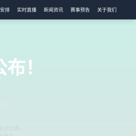
安排
实时直播
新闻资讯
赛事预告
关于我们
公布！
9日在
承办比赛。