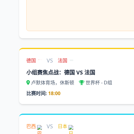
VS
德国
法国
小组赛焦点战：德国 VS 法国
卢默体育场，休斯顿
世界杯 - D组
比赛时间:
18:00
VS
巴西
日本