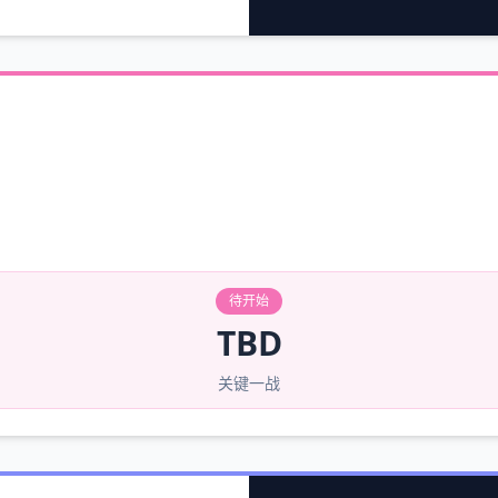
待开始
TBD
关键一战