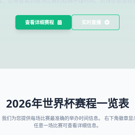
面，您将查看到每场比赛的精确开球时间、对阵信息及状
查看详细赛程
实时直播
2026年世界杯赛程一览表
，我们为您提供每场比赛最准确的举办时间信息。 右下角徽章显
任意一场比赛可查看详细信息。