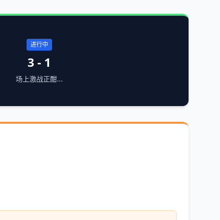
进行中
3 - 1
场上激战正酣...