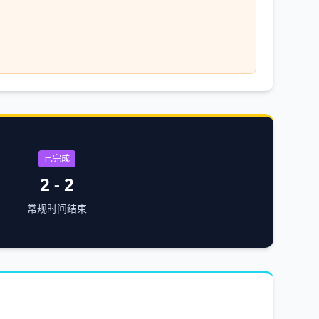
已完成
2 - 2
常规时间结束