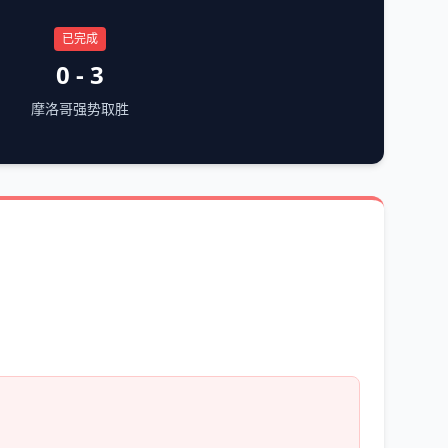
已完成
0 - 3
摩洛哥强势取胜