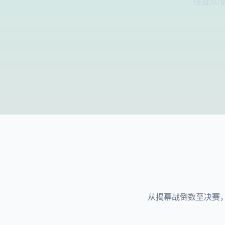
在此页
从揭幕战倒数至决赛