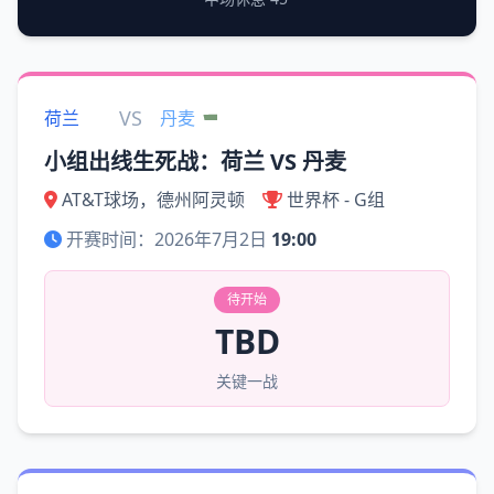
VS
荷兰
丹麦
小组出线生死战：荷兰 VS 丹麦
AT&T球场，德州阿灵顿
世界杯 - G组
开赛时间：2026年7月2日
19:00
待开始
TBD
关键一战