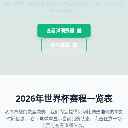
在此页面，您将查看到每场比赛的精确开球时间、对阵信息
及状态更新。
查看详细赛程
实时直播
2026年世界杯赛程一览表
从揭幕战倒数至决赛，我们为您提供每场比赛最准确的举办
时间信息。 右下角徽章显示当前比赛状态，点击任意一场
比赛可查看详细信息。