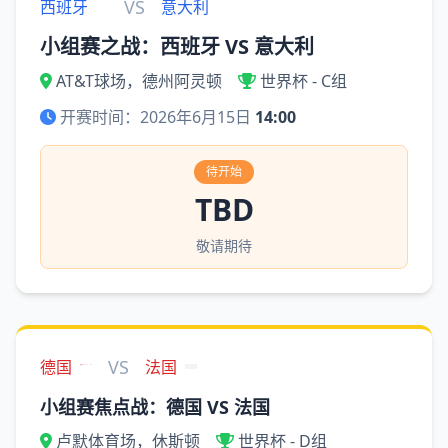
VS
西班牙
意大利
小组赛之战：西班牙 VS 意大利
AT&T球场，德州阿灵顿
世界杯 - C组
开赛时间：2026年6月15日
14:00
待开始
TBD
敬请期待
VS
德国
法国
小组赛焦点战：德国 VS 法国
卢默体育场，休斯顿
世界杯 - D组