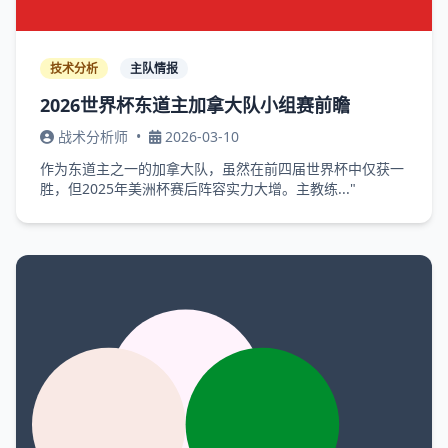
技术分析
主队情报
2026世界杯东道主加拿大队小组赛前瞻
战术分析师
•
2026-03-10
作为东道主之一的加拿大队，虽然在前四届世界杯中仅获一
胜，但2025年美洲杯赛后阵容实力大增。主教练..."