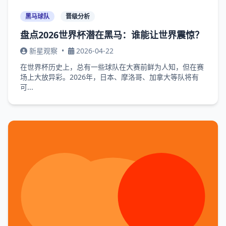
黑马球队
晋级分析
盘点2026世界杯潜在黑马：谁能让世界震惊？
新星观察
•
2026-04-22
在世界杯历史上，总有一些球队在大赛前鲜为人知，但在赛
场上大放异彩。2026年，日本、摩洛哥、加拿大等队将有
可...