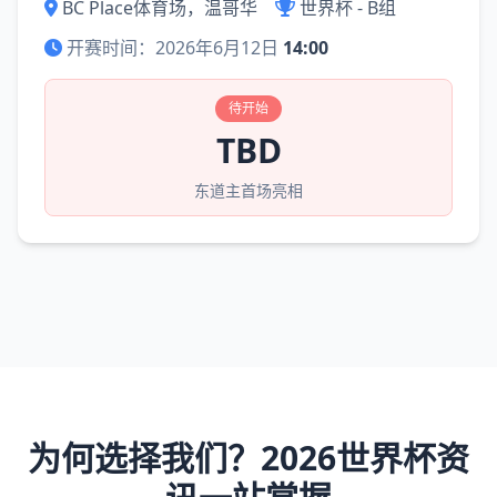
BC Place体育场，温哥华
世界杯 - B组
开赛时间：2026年6月12日
14:00
待开始
TBD
东道主首场亮相
为何选择我们？2026世界杯资