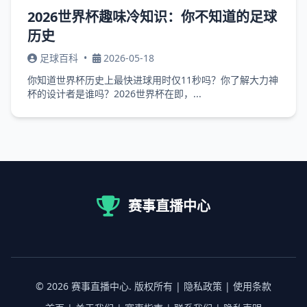
2026世界杯趣味冷知识：你不知道的足球
历史
足球百科
•
2026-05-18
你知道世界杯历史上最快进球用时仅11秒吗？你了解大力神
杯的设计者是谁吗？2026世界杯在即，...
赛事直播中心
© 2026 赛事直播中心. 版权所有 | 隐私政策 | 使用条款