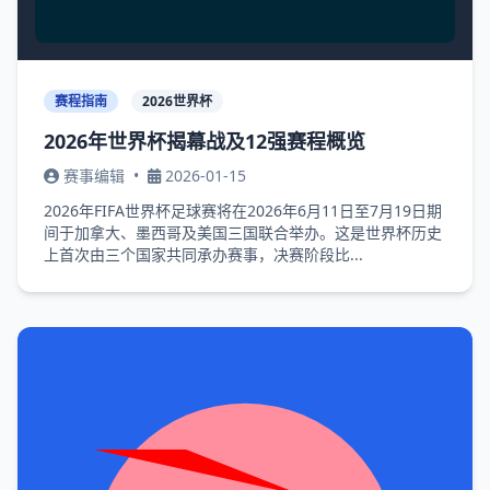
赛程指南
2026世界杯
2026年世界杯揭幕战及12强赛程概览
赛事编辑
•
2026-01-15
2026年FIFA世界杯足球赛将在2026年6月11日至7月19日期
间于加拿大、墨西哥及美国三国联合举办。这是世界杯历史
上首次由三个国家共同承办赛事，决赛阶段比...