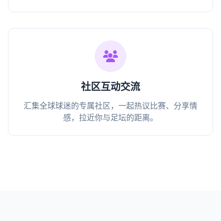
社区互动交流
汇集全球球迷的专属社区，一起热议比赛、分享情
感，拉近你与足坛的距离。