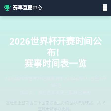
赛事直播中心
2026世界杯开赛时间公
布！
赛事时间表一览
2026年FIFA世界杯足球赛将于2026年6月11日至7月
19日在
加拿大、墨西哥和美国三国联合举办
这是史上首次由三个国家联合主办的世界杯足球赛，共16
座城市将承办比赛。