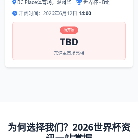
BC Place体育场，温哥华
世界杯 - B组
开赛时间：2026年6月12日
14:00
待开始
TBD
东道主首场亮相
为何选择我们？2026世界杯资