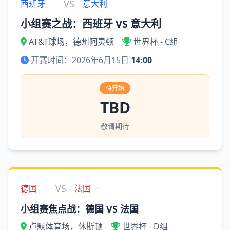
VS
西班牙
意大利
小组赛之战：西班牙 VS 意大利
AT&T球场，德州阿灵顿
世界杯 - C组
开赛时间：2026年6月15日
14:00
待开始
TBD
敬请期待
VS
德国
法国
小组赛焦点战：德国 VS 法国
卢默体育场，休斯顿
世界杯 - D组