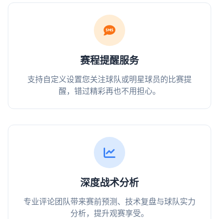
赛程提醒服务
支持自定义设置您关注球队或明星球员的比赛提
醒，错过精彩再也不用担心。
深度战术分析
专业评论团队带来赛前预测、技术复盘与球队实力
分析，提升观赛享受。