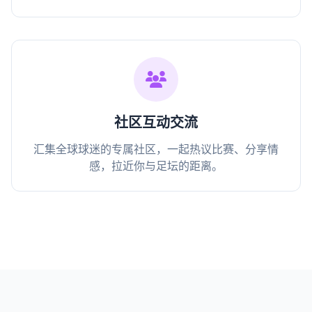
社区互动交流
汇集全球球迷的专属社区，一起热议比赛、分享情
感，拉近你与足坛的距离。