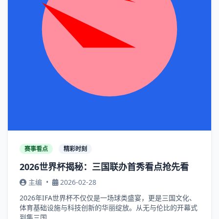
赛事看点
精彩时刻
2026世界杯揭秘：三国联办首秀看点抢先看
主编
•
2026-02-28
2026年IFA世界杯不仅仅是一场球类盛宴，更是三国文化、
体育基础设施与科技创新的华丽绽放。从无与伦比的开幕式
到集三国...