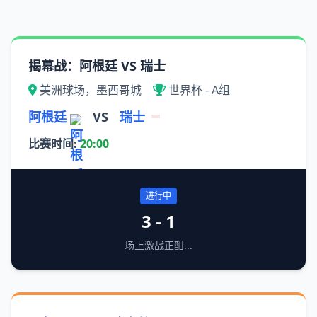
揭幕战：阿根廷 VS 瑞士
美洲球场，墨西哥城
世界杯 - A组
阿根廷
VS
瑞士
比赛时间:
20:00
进行中
3 - 1
场上激战正酣...