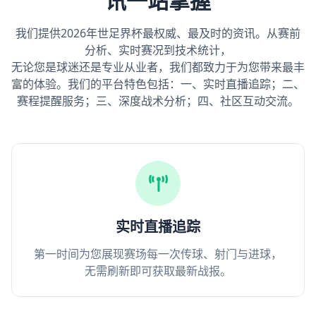
讯一站掌握
我们提供2026年世足界杯最权威、最及时的资讯。从赛前
分析、实时赛况到技术统计，
无论您是球迷还是专业从业者，我们都致力于为您带来最丰
富的体验。我们的平台特色包括：一、实时直播追踪；二、
赛程提醒服务；三、深度战术分析；四、社区互动交流。
实时直播追踪
第一时间为您展现赛场每一次传球、射门与进球，
无需刷新即可获取最新战报。