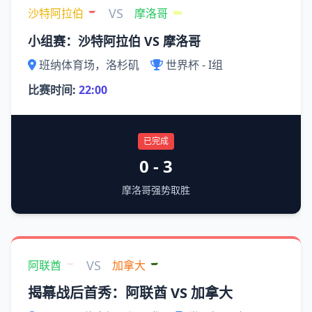
VS
沙特阿拉伯
摩洛哥
小组赛：沙特阿拉伯 VS 摩洛哥
班纳体育场，洛杉矶
世界杯 - I组
比赛时间:
22:00
已完成
0 - 3
摩洛哥强势取胜
VS
阿联酋
加拿大
揭幕战后首秀：阿联酋 VS 加拿大