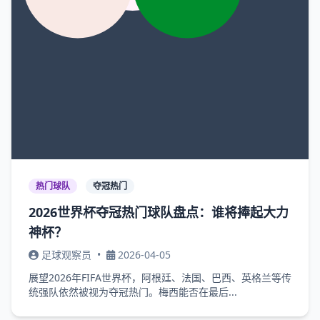
热门球队
夺冠热门
2026世界杯夺冠热门球队盘点：谁将捧起大力
神杯？
足球观察员
•
2026-04-05
展望2026年FIFA世界杯，阿根廷、法国、巴西、英格兰等传
统强队依然被视为夺冠热门。梅西能否在最后...