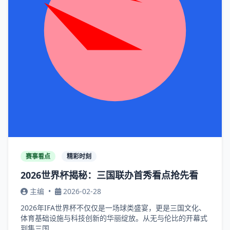
赛事看点
精彩时刻
2026世界杯揭秘：三国联办首秀看点抢先看
主编
•
2026-02-28
2026年IFA世界杯不仅仅是一场球类盛宴，更是三国文化、
体育基础设施与科技创新的华丽绽放。从无与伦比的开幕式
到集三国...