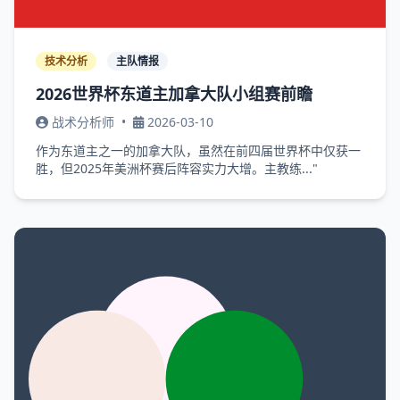
技术分析
主队情报
2026世界杯东道主加拿大队小组赛前瞻
战术分析师
•
2026-03-10
作为东道主之一的加拿大队，虽然在前四届世界杯中仅获一
胜，但2025年美洲杯赛后阵容实力大增。主教练..."