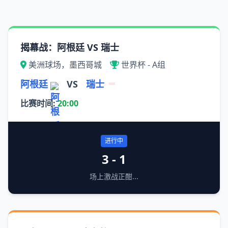
揭幕战：阿根廷 VS 瑞士
美洲球场，墨西哥城
世界杯 - A组
阿根廷
VS
瑞士
比赛时间:
20:00
进行中
3 - 1
场上激战正酣...