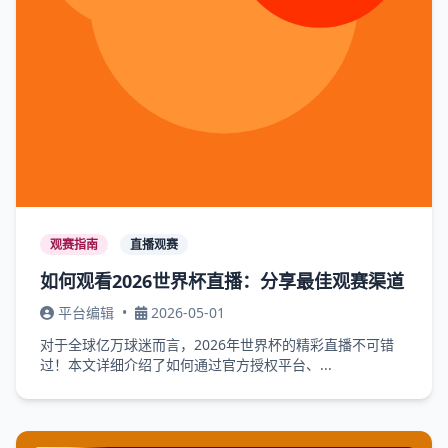
观赛指南
直播观赛
如何观看2026世界杯直播：分享最佳观赛渠道
平台编辑
•
2026-05-01
对于全球亿万球迷而言，2026年世界杯的精彩直播不可错
过！本文详细介绍了如何通过官方授权平台、...