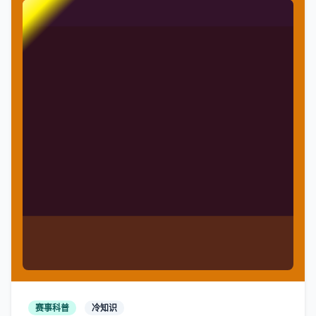
赛事科普
冷知识