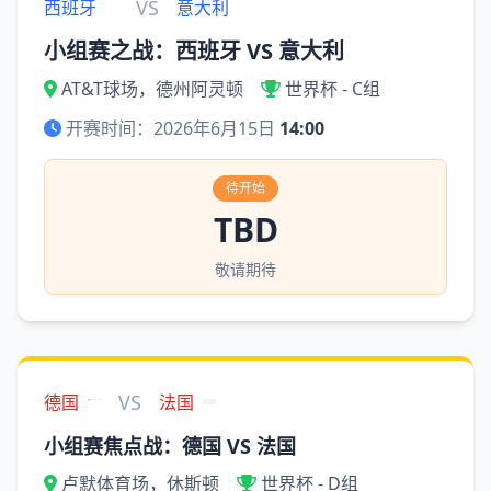
VS
西班牙
意大利
小组赛之战：西班牙 VS 意大利
AT&T球场，德州阿灵顿
世界杯 - C组
开赛时间：2026年6月15日
14:00
待开始
TBD
敬请期待
VS
德国
法国
小组赛焦点战：德国 VS 法国
卢默体育场，休斯顿
世界杯 - D组