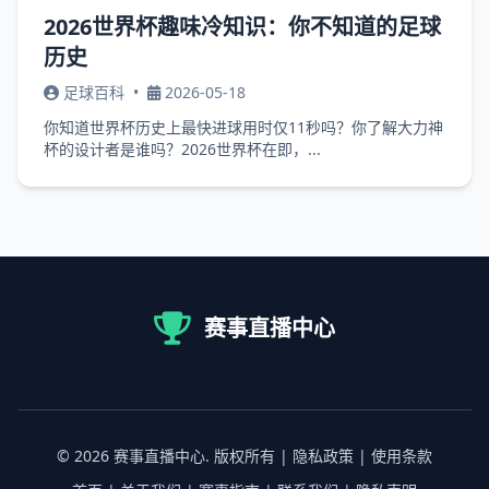
2026世界杯趣味冷知识：你不知道的足球
历史
足球百科
•
2026-05-18
你知道世界杯历史上最快进球用时仅11秒吗？你了解大力神
杯的设计者是谁吗？2026世界杯在即，...
赛事直播中心
© 2026 赛事直播中心. 版权所有 | 隐私政策 | 使用条款