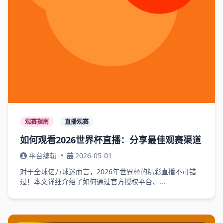
观赛指南
直播观赛
如何观看2026世界杯直播：分享最佳观赛渠道
平台编辑
•
2026-05-01
对于全球亿万球迷而言，2026年世界杯的精彩直播不可错
过！本文详细介绍了如何通过官方授权平台、...