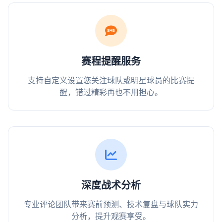
赛程提醒服务
支持自定义设置您关注球队或明星球员的比赛提
醒，错过精彩再也不用担心。
深度战术分析
专业评论团队带来赛前预测、技术复盘与球队实力
分析，提升观赛享受。