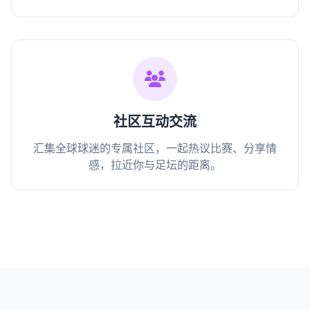
社区互动交流
汇集全球球迷的专属社区，一起热议比赛、分享情
感，拉近你与足坛的距离。