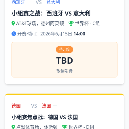
VS
西班牙
意大利
小组赛之战：西班牙 VS 意大利
AT&T球场，德州阿灵顿
世界杯 - C组
开赛时间：2026年6月15日
14:00
待开始
TBD
敬请期待
VS
德国
法国
小组赛焦点战：德国 VS 法国
卢默体育场，休斯顿
世界杯 - D组