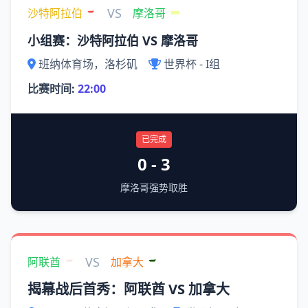
VS
沙特阿拉伯
摩洛哥
小组赛：沙特阿拉伯 VS 摩洛哥
班纳体育场，洛杉矶
世界杯 - I组
比赛时间:
22:00
已完成
0 - 3
摩洛哥强势取胜
VS
阿联酋
加拿大
揭幕战后首秀：阿联酋 VS 加拿大