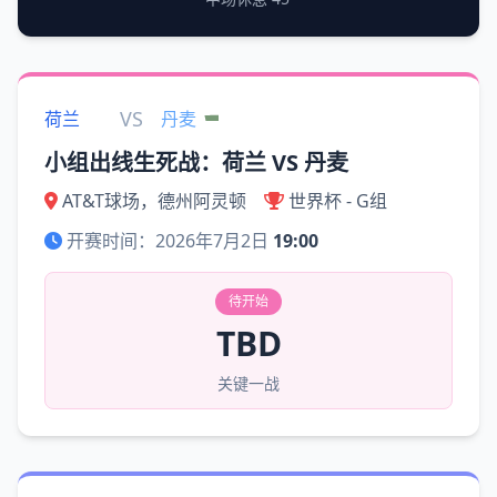
VS
荷兰
丹麦
小组出线生死战：荷兰 VS 丹麦
AT&T球场，德州阿灵顿
世界杯 - G组
开赛时间：2026年7月2日
19:00
待开始
TBD
关键一战