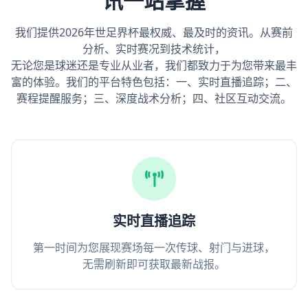
讯一站掌握
我们提供2026年世足界杯最权威、最及时的资讯。从赛前
分析、实时赛况到技术统计，
无论您是球迷还是专业从业者，我们都致力于为您带来最丰
富的体验。我们的平台特色包括：一、实时直播追踪；二、
赛程提醒服务；三、深度战术分析；四、社区互动交流。
实时直播追踪
第一时间为您展现赛场每一次传球、射门与进球，
无需刷新即可获取最新战报。