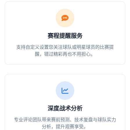
赛程提醒服务
支持自定义设置您关注球队或明星球员的比赛提
醒，错过精彩再也不用担心。
深度战术分析
专业评论团队带来赛前预测、技术复盘与球队实力
分析，提升观赛享受。