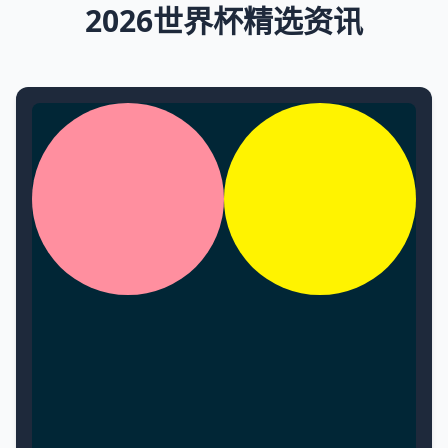
2026世界杯精选资讯