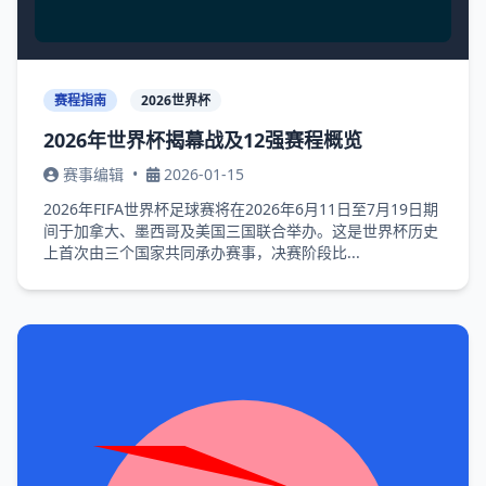
赛程指南
2026世界杯
2026年世界杯揭幕战及12强赛程概览
赛事编辑
•
2026-01-15
2026年FIFA世界杯足球赛将在2026年6月11日至7月19日期
间于加拿大、墨西哥及美国三国联合举办。这是世界杯历史
上首次由三个国家共同承办赛事，决赛阶段比...