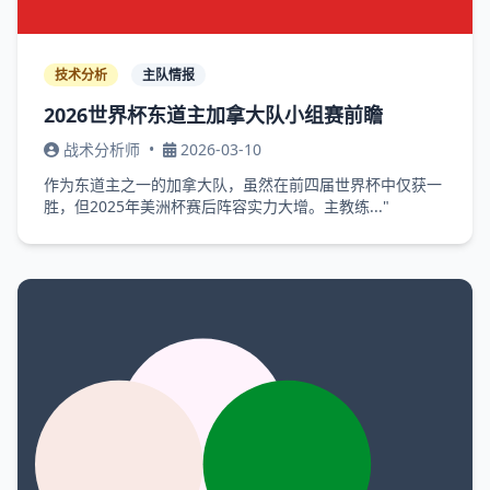
技术分析
主队情报
2026世界杯东道主加拿大队小组赛前瞻
战术分析师
•
2026-03-10
作为东道主之一的加拿大队，虽然在前四届世界杯中仅获一
胜，但2025年美洲杯赛后阵容实力大增。主教练..."