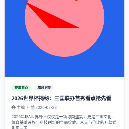
赛事看点
精彩时刻
2026世界杯揭秘：三国联办首秀看点抢先看
主编
•
2026-02-28
2026年IFA世界杯不仅仅是一场球类盛宴，更是三国文化、
体育基础设施与科技创新的华丽绽放。从无与伦比的开幕式
到集三国...