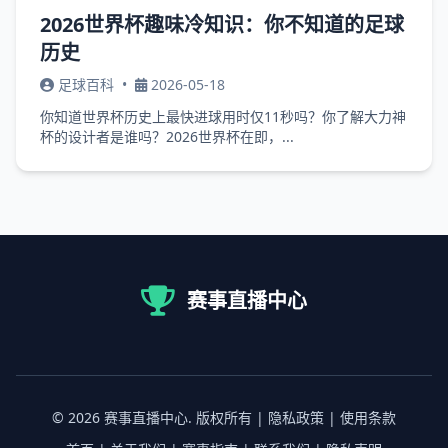
2026世界杯趣味冷知识：你不知道的足球
历史
足球百科
•
2026-05-18
你知道世界杯历史上最快进球用时仅11秒吗？你了解大力神
杯的设计者是谁吗？2026世界杯在即，...
赛事直播中心
© 2026 赛事直播中心. 版权所有 | 隐私政策 | 使用条款