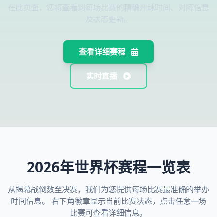
在此页面，您将查看到每场比赛的精确开球时间、对阵信息
及状态更新。
查看详细赛程
实时直播
2026年世界杯赛程一览表
从揭幕战倒数至决赛，我们为您提供每场比赛最准确的举办
时间信息。 右下角徽章显示当前比赛状态，点击任意一场
比赛可查看详细信息。