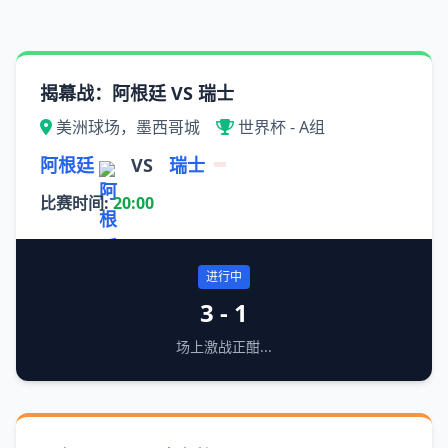
揭幕战：阿根廷 VS 瑞士
美洲球场，墨西哥城
世界杯 - A组
阿根廷
VS
瑞士
比赛时间:
20:00
进行中
3 - 1
场上激战正酣...