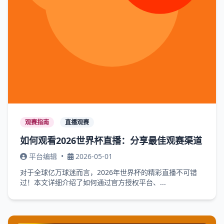
观赛指南
直播观赛
如何观看2026世界杯直播：分享最佳观赛渠道
平台编辑
•
2026-05-01
对于全球亿万球迷而言，2026年世界杯的精彩直播不可错
过！本文详细介绍了如何通过官方授权平台、...