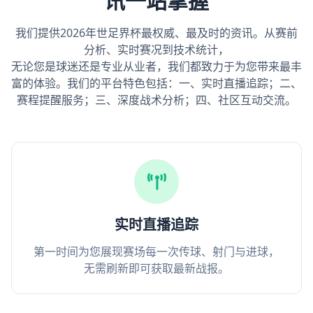
讯一站掌握
我们提供2026年世足界杯最权威、最及时的资讯。从赛前
分析、实时赛况到技术统计，
无论您是球迷还是专业从业者，我们都致力于为您带来最丰
富的体验。我们的平台特色包括：一、实时直播追踪；二、
赛程提醒服务；三、深度战术分析；四、社区互动交流。
实时直播追踪
第一时间为您展现赛场每一次传球、射门与进球，
无需刷新即可获取最新战报。