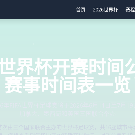
首页
2026世界杯
赛程
26世界杯开赛时间
赛事时间表一览
26年FIFA世界杯足球赛将于2026年6月11日至7月1
加拿大、墨西哥和美国三国联合举办
首次由三个国家联合主办的世界杯足球赛，共16座城市将