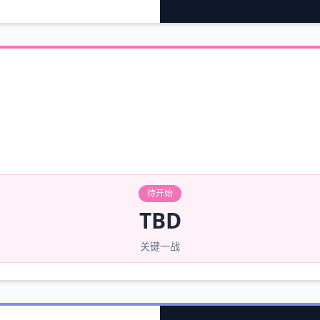
待开始
TBD
关键一战