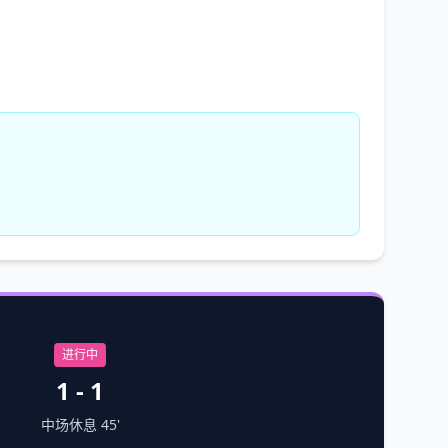
进行中
1 - 1
中场休息 45'