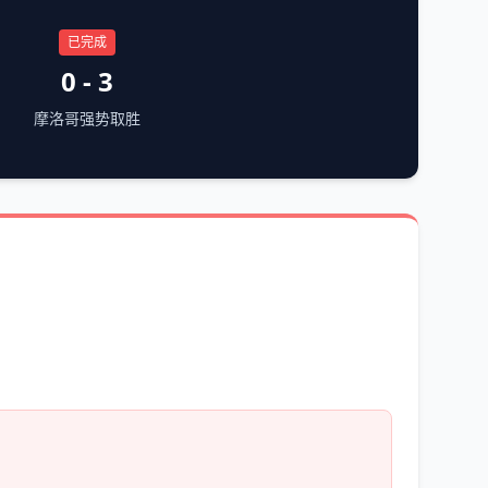
已完成
0 - 3
摩洛哥强势取胜