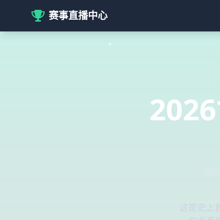
赛事直播中心
20
20
这是史上