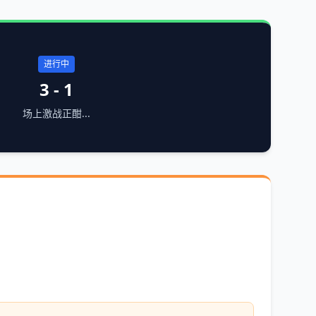
进行中
3 - 1
场上激战正酣...