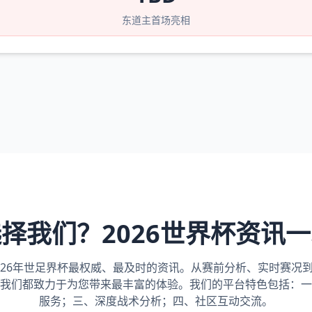
东道主首场亮相
择我们？2026世界杯资讯
026年世足界杯最权威、最及时的资讯。从赛前分析、实时赛况
我们都致力于为您带来最丰富的体验。我们的平台特色包括：一
服务；三、深度战术分析；四、社区互动交流。