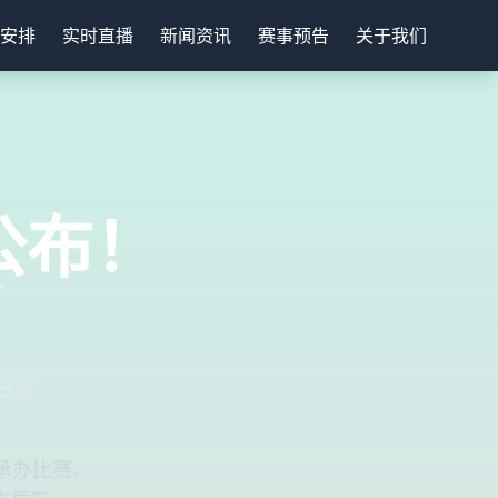
安排
实时直播
新闻资讯
赛事预告
关于我们
公布！
9日在
承办比赛。