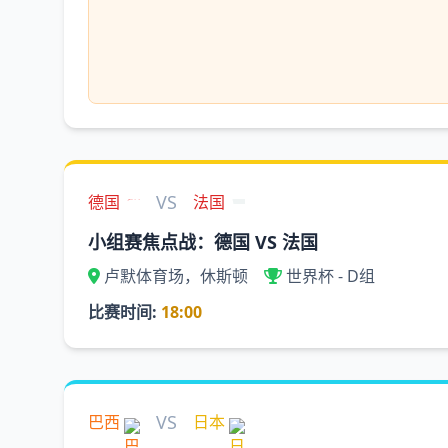
VS
德国
法国
小组赛焦点战：德国 VS 法国
卢默体育场，休斯顿
世界杯 - D组
比赛时间:
18:00
VS
巴西
日本