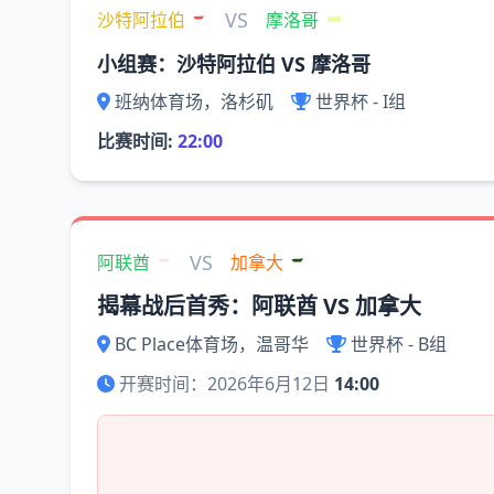
VS
沙特阿拉伯
摩洛哥
小组赛：沙特阿拉伯 VS 摩洛哥
班纳体育场，洛杉矶
世界杯 - I组
比赛时间:
22:00
VS
阿联酋
加拿大
揭幕战后首秀：阿联酋 VS 加拿大
BC Place体育场，温哥华
世界杯 - B组
开赛时间：2026年6月12日
14:00