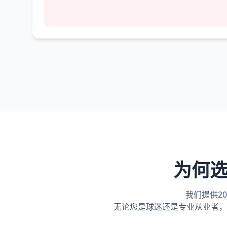
为何选
我们提供2
无论您是球迷还是专业从业者，