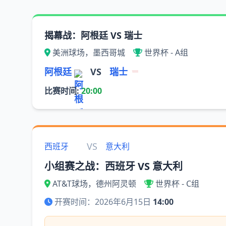
揭幕战：阿根廷 VS 瑞士
美洲球场，墨西哥城
世界杯 - A组
阿根廷
VS
瑞士
比赛时间:
20:00
VS
西班牙
意大利
小组赛之战：西班牙 VS 意大利
AT&T球场，德州阿灵顿
世界杯 - C组
开赛时间：2026年6月15日
14:00