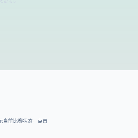
态更新。
示当前比赛状态，点击