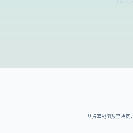
在此页
从揭幕战倒数至决赛