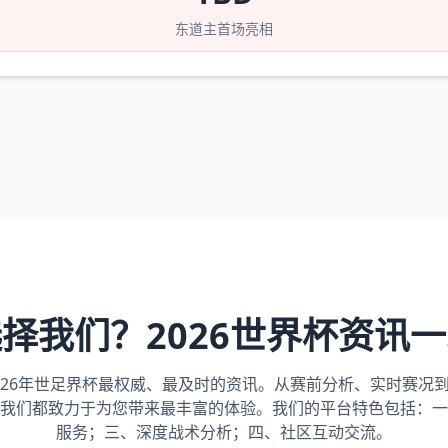
东道主首场亮相
择我们？2026世界杯资讯
026年世足界杯最权威、最及时的资讯。从赛前分析、实时赛况
我们都致力于为您带来最丰富的体验。我们的平台特色包括：一
服务；三、深度战术分析；四、社区互动交流。