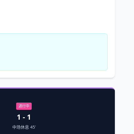
进行中
1 - 1
中场休息 45'