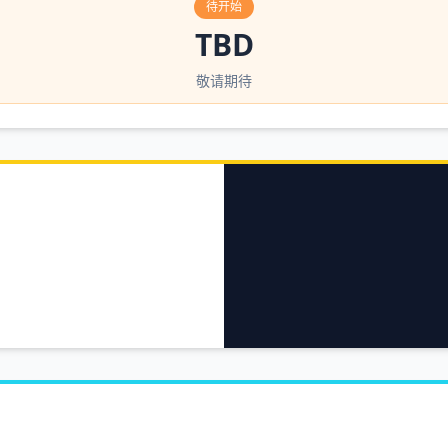
待开始
TBD
敬请期待