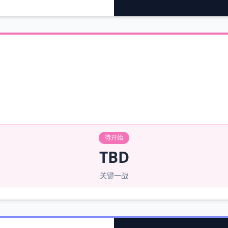
待开始
TBD
关键一战