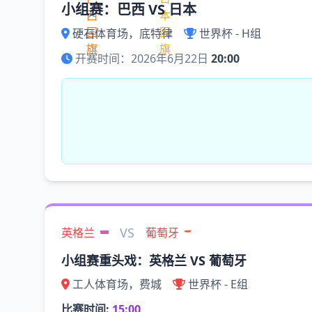
小组赛：巴西 VS 日本
硬石体育场，底特律
世界杯 - H组
开赛时间：2026年6月22日
20:00
VS
英格兰
葡萄牙
小组赛重头戏：英格兰 VS 葡萄牙
工人体育场，费城
世界杯 - E组
比赛时间:
15:00