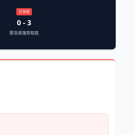
已完成
0 - 3
摩洛哥强势取胜