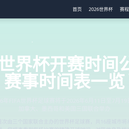
首页
2026世界杯
赛程
26世界杯开赛时间
赛事时间表一览
26年FIFA世界杯足球赛将于2026年6月11日至7月1
加拿大、墨西哥和美国三国联合举办
首次由三个国家联合主办的世界杯足球赛，共16座城市将