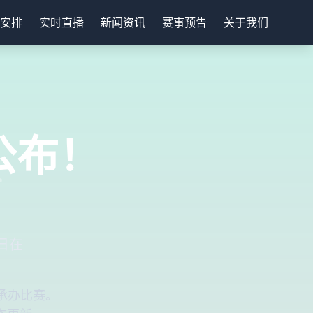
安排
实时直播
新闻资讯
赛事预告
关于我们
公布！
9日在
承办比赛。