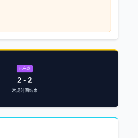
已完成
2 - 2
常规时间结束