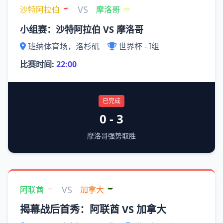
VS
沙特阿拉伯
摩洛哥
小组赛：沙特阿拉伯 VS 摩洛哥
班纳体育场，洛杉矶
世界杯 - I组
比赛时间:
22:00
已完成
0 - 3
摩洛哥强势取胜
VS
阿联酋
加拿大
揭幕战后首秀：阿联酋 VS 加拿大