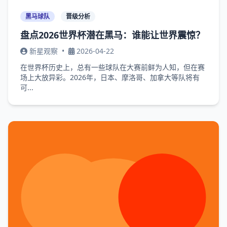
黑马球队
晋级分析
盘点2026世界杯潜在黑马：谁能让世界震惊？
新星观察
•
2026-04-22
在世界杯历史上，总有一些球队在大赛前鲜为人知，但在赛
场上大放异彩。2026年，日本、摩洛哥、加拿大等队将有
可...