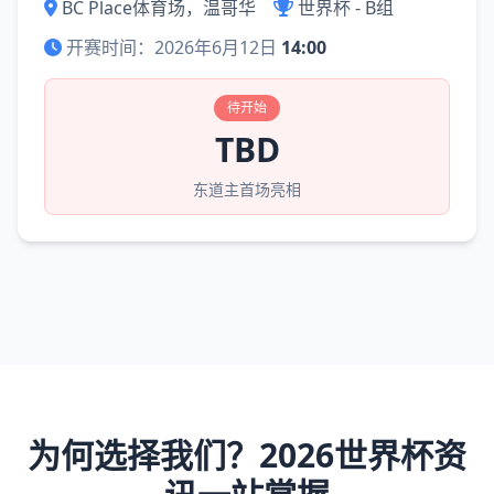
BC Place体育场，温哥华
世界杯 - B组
开赛时间：2026年6月12日
14:00
待开始
TBD
东道主首场亮相
为何选择我们？2026世界杯资