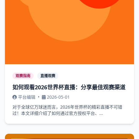
观赛指南
直播观赛
如何观看2026世界杯直播：分享最佳观赛渠道
平台编辑
•
2026-05-01
对于全球亿万球迷而言，2026年世界杯的精彩直播不可错
过！本文详细介绍了如何通过官方授权平台、...