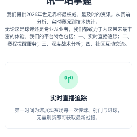
讯一站掌握
我们提供2026年世足界杯最权威、最及时的资讯。从赛前
分析、实时赛况到技术统计，
无论您是球迷还是专业从业者，我们都致力于为您带来最丰
富的体验。我们的平台特色包括：一、实时直播追踪；二、
赛程提醒服务；三、深度战术分析；四、社区互动交流。
实时直播追踪
第一时间为您展现赛场每一次传球、射门与进球，
无需刷新即可获取最新战报。