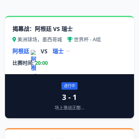
揭幕战：阿根廷 VS 瑞士
美洲球场，墨西哥城
世界杯 - A组
阿根廷
VS
瑞士
比赛时间:
20:00
进行中
3 - 1
场上激战正酣...