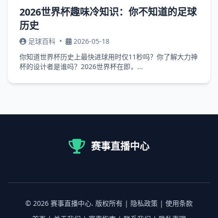
2026世界杯趣味冷知识：你不知道的足球
历史
足球百科
•
2026-05-18
你知道世界杯历史上最快进球用时仅11秒吗？你了解大力神
杯的设计者是谁吗？2026世界杯在即，...
赛事直播中心
© 2026 赛事直播中心. 版权所有 | 隐私政策 | 使用条款