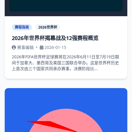
赛程指南
2026世界杯
2026年世界杯揭幕战及12强赛程概览
赛事编辑
•
2026-01-15
2026年FIFA世界杯足球赛将在2026年6月11日至7月19日期
间于加拿大、墨西哥及美国三国联合举办。这是世界杯历史
上首次由三个国家共同承办赛事，决赛阶段比...