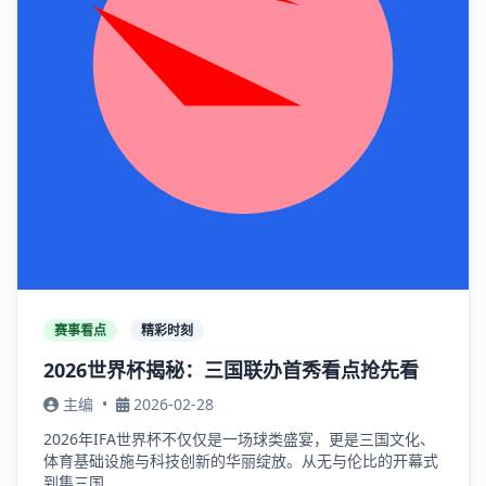
赛事看点
精彩时刻
2026世界杯揭秘：三国联办首秀看点抢先看
主编
•
2026-02-28
2026年IFA世界杯不仅仅是一场球类盛宴，更是三国文化、
体育基础设施与科技创新的华丽绽放。从无与伦比的开幕式
到集三国...