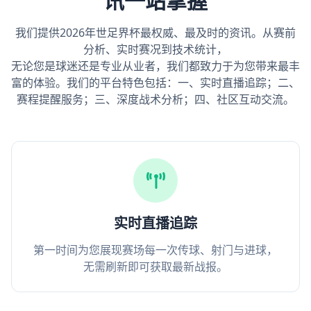
讯一站掌握
我们提供2026年世足界杯最权威、最及时的资讯。从赛前
分析、实时赛况到技术统计，
无论您是球迷还是专业从业者，我们都致力于为您带来最丰
富的体验。我们的平台特色包括：一、实时直播追踪；二、
赛程提醒服务；三、深度战术分析；四、社区互动交流。
实时直播追踪
第一时间为您展现赛场每一次传球、射门与进球，
无需刷新即可获取最新战报。