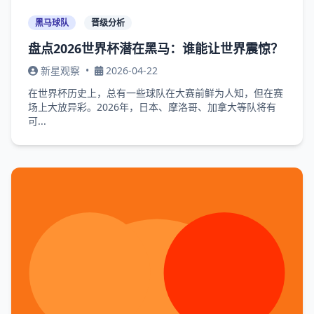
黑马球队
晋级分析
盘点2026世界杯潜在黑马：谁能让世界震惊？
新星观察
•
2026-04-22
在世界杯历史上，总有一些球队在大赛前鲜为人知，但在赛
场上大放异彩。2026年，日本、摩洛哥、加拿大等队将有
可...