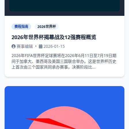
赛程指南
2026世界杯
2026年世界杯揭幕战及12强赛程概览
赛事编辑
•
2026-01-15
2026年FIFA世界杯足球赛将在2026年6月11日至7月19日期
间于加拿大、墨西哥及美国三国联合举办。这是世界杯历史
上首次由三个国家共同承办赛事，决赛阶段比...