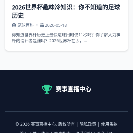
2026世界杯趣味冷知识：你不知道的足球
历史
足球百科
•
2026-05-18
你知道世界杯历史上最快进球用时仅11秒吗？你了解大力神
杯的设计者是谁吗？2026世界杯在即，...
赛事直播中心
© 2026 赛事直播中心. 版权所有 | 隐私政策 | 使用条款