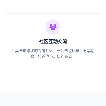
社区互动交流
汇集全球球迷的专属社区，一起热议比赛、分享情
感，拉近你与足坛的距离。