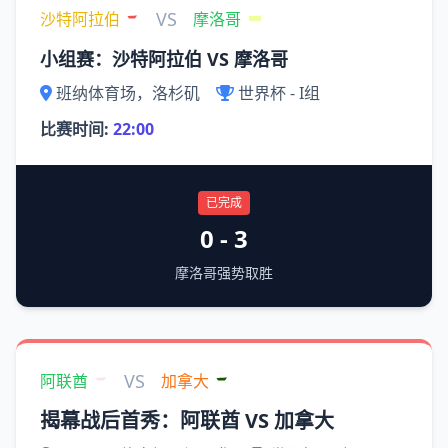
VS
沙特阿拉伯
摩洛哥
小组赛：沙特阿拉伯 VS 摩洛哥
班纳体育场，洛杉矶
世界杯 - I组
比赛时间:
22:00
已完成
0 - 3
摩洛哥强势取胜
VS
阿联酋
加拿大
揭幕战后首秀：阿联酋 VS 加拿大