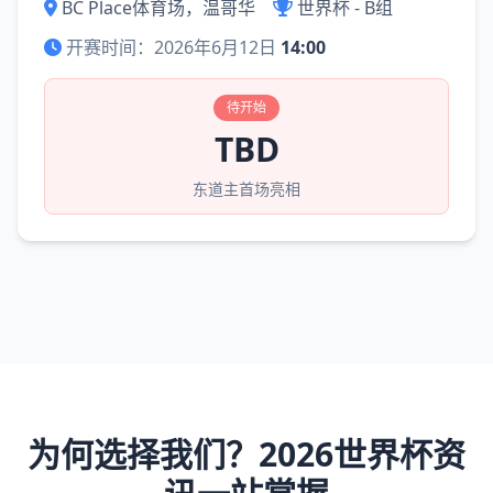
BC Place体育场，温哥华
世界杯 - B组
开赛时间：2026年6月12日
14:00
待开始
TBD
东道主首场亮相
为何选择我们？2026世界杯资