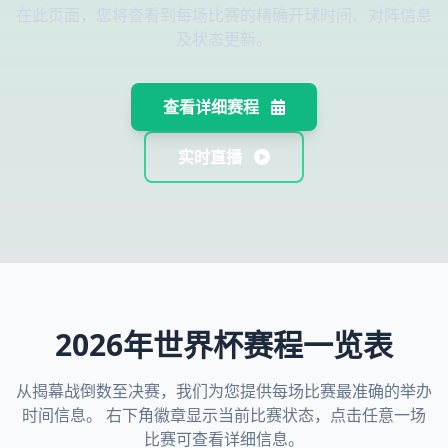
在此页面，您将查看到每场比赛的精确开球时间、对阵信息
及状态更新。
查看详细赛程
实时直播
2026年世界杯赛程一览表
从揭幕战倒数至决赛，我们为您提供每场比赛最准确的举办
时间信息。 右下角徽章显示当前比赛状态，点击任意一场
比赛可查看详细信息。