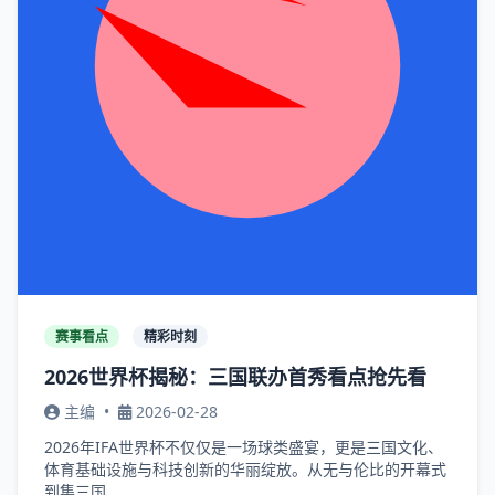
赛事看点
精彩时刻
2026世界杯揭秘：三国联办首秀看点抢先看
主编
•
2026-02-28
2026年IFA世界杯不仅仅是一场球类盛宴，更是三国文化、
体育基础设施与科技创新的华丽绽放。从无与伦比的开幕式
到集三国...