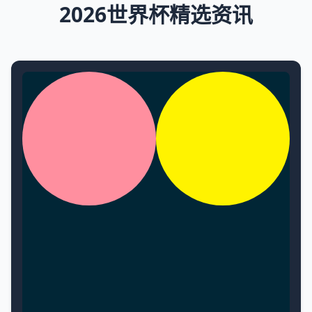
2026世界杯精选资讯