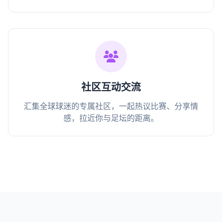
社区互动交流
汇集全球球迷的专属社区，一起热议比赛、分享情
感，拉近你与足坛的距离。