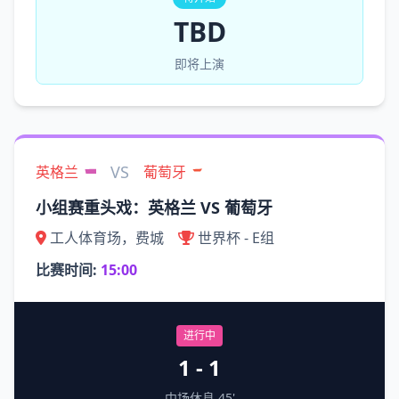
TBD
即将上演
VS
英格兰
葡萄牙
小组赛重头戏：英格兰 VS 葡萄牙
工人体育场，费城
世界杯 - E组
比赛时间:
15:00
进行中
1 - 1
中场休息 45'