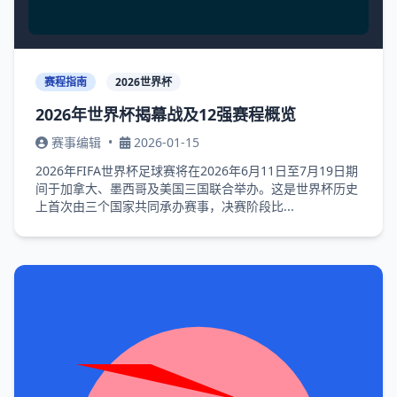
赛程指南
2026世界杯
2026年世界杯揭幕战及12强赛程概览
赛事编辑
•
2026-01-15
2026年FIFA世界杯足球赛将在2026年6月11日至7月19日期
间于加拿大、墨西哥及美国三国联合举办。这是世界杯历史
上首次由三个国家共同承办赛事，决赛阶段比...