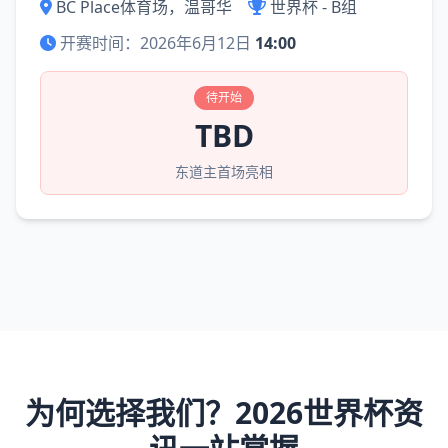
BC Place体育场，温哥华
世界杯 - B组
开赛时间：2026年6月12日
14:00
待开始
TBD
东道主首场亮相
为何选择我们？2026世界杯资