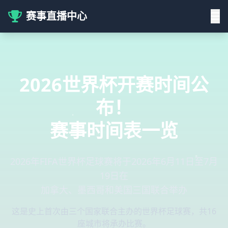
赛事直播中心
2026世界杯开赛时间公
布！
赛事时间表一览
2026年FIFA世界杯足球赛将于2026年6月11日至7月
19日在
加拿大、墨西哥和美国三国联合举办
这是史上首次由三个国家联合主办的世界杯足球赛，共16
座城市将承办比赛。