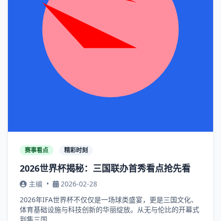
赛事看点
精彩时刻
2026世界杯揭秘：三国联办首秀看点抢先看
主编
•
2026-02-28
2026年IFA世界杯不仅仅是一场球类盛宴，更是三国文化、
体育基础设施与科技创新的华丽绽放。从无与伦比的开幕式
到集三国...