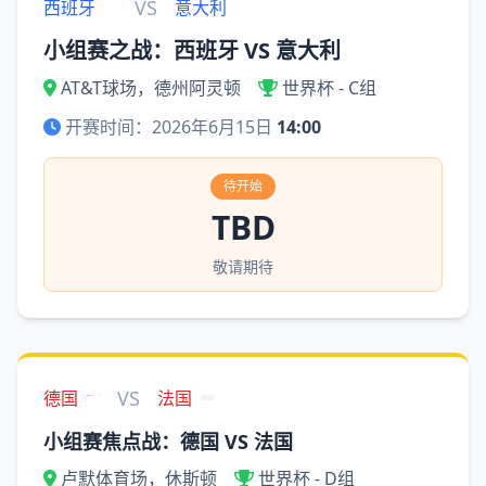
VS
西班牙
意大利
小组赛之战：西班牙 VS 意大利
AT&T球场，德州阿灵顿
世界杯 - C组
开赛时间：2026年6月15日
14:00
待开始
TBD
敬请期待
VS
德国
法国
小组赛焦点战：德国 VS 法国
卢默体育场，休斯顿
世界杯 - D组