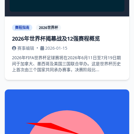
赛程指南
2026世界杯
2026年世界杯揭幕战及12强赛程概览
赛事编辑
•
2026-01-15
2026年FIFA世界杯足球赛将在2026年6月11日至7月19日期
间于加拿大、墨西哥及美国三国联合举办。这是世界杯历史
上首次由三个国家共同承办赛事，决赛阶段比...