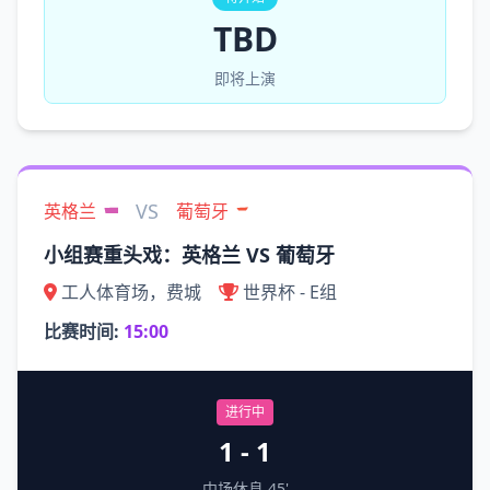
TBD
即将上演
VS
英格兰
葡萄牙
小组赛重头戏：英格兰 VS 葡萄牙
工人体育场，费城
世界杯 - E组
比赛时间:
15:00
进行中
1 - 1
中场休息 45'