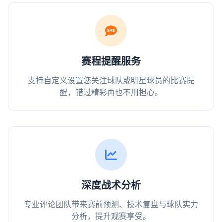
赛程提醒服务
支持自定义设置您关注球队或明星球员的比赛提
醒，错过精彩再也不用担心。
深度战术分析
专业评论团队带来赛前预测、技术复盘与球队实力
分析，提升观赛享受。