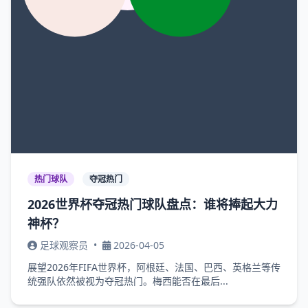
热门球队
夺冠热门
2026世界杯夺冠热门球队盘点：谁将捧起大力
神杯？
足球观察员
•
2026-04-05
展望2026年FIFA世界杯，阿根廷、法国、巴西、英格兰等传
统强队依然被视为夺冠热门。梅西能否在最后...