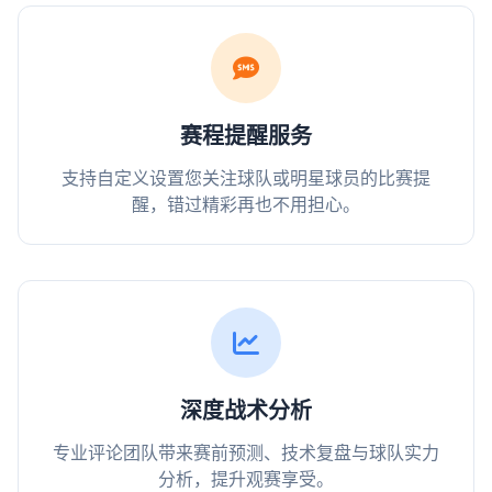
赛程提醒服务
支持自定义设置您关注球队或明星球员的比赛提
醒，错过精彩再也不用担心。
深度战术分析
专业评论团队带来赛前预测、技术复盘与球队实力
分析，提升观赛享受。