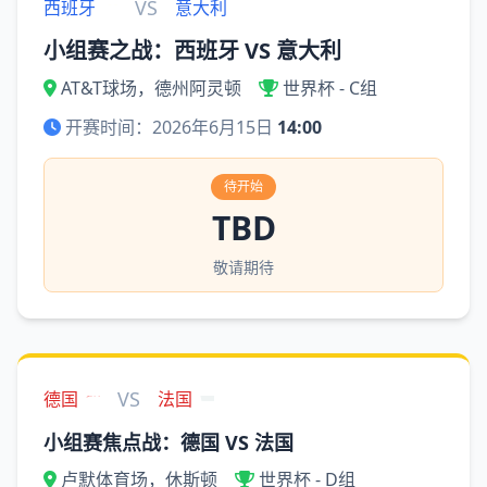
VS
西班牙
意大利
小组赛之战：西班牙 VS 意大利
AT&T球场，德州阿灵顿
世界杯 - C组
开赛时间：2026年6月15日
14:00
待开始
TBD
敬请期待
VS
德国
法国
小组赛焦点战：德国 VS 法国
卢默体育场，休斯顿
世界杯 - D组