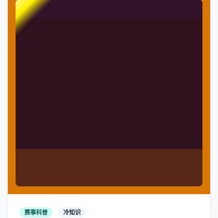
赛事科普
冷知识