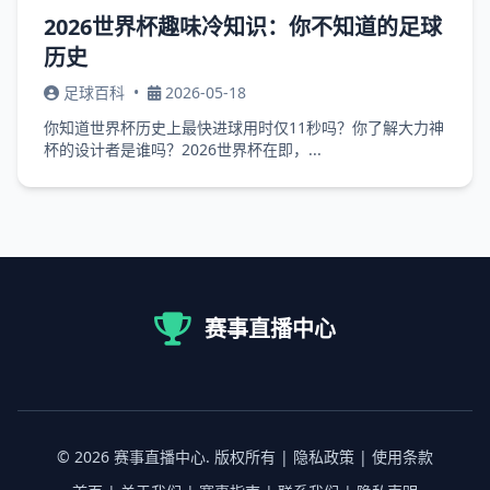
2026世界杯趣味冷知识：你不知道的足球
历史
足球百科
•
2026-05-18
你知道世界杯历史上最快进球用时仅11秒吗？你了解大力神
杯的设计者是谁吗？2026世界杯在即，...
赛事直播中心
© 2026 赛事直播中心. 版权所有 | 隐私政策 | 使用条款