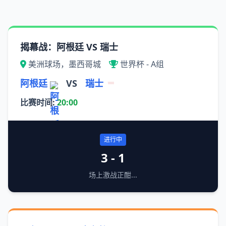
揭幕战：阿根廷 VS 瑞士
美洲球场，墨西哥城
世界杯 - A组
阿根廷
VS
瑞士
比赛时间:
20:00
进行中
3 - 1
场上激战正酣...