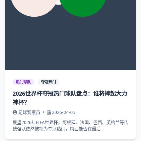
热门球队
夺冠热门
2026世界杯夺冠热门球队盘点：谁将捧起大力
神杯？
足球观察员
•
2026-04-05
展望2026年FIFA世界杯，阿根廷、法国、巴西、英格兰等传
统强队依然被视为夺冠热门。梅西能否在最后...