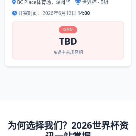
BC Place体育场，温哥华
世界杯 - B组
开赛时间：2026年6月12日
14:00
待开始
TBD
东道主首场亮相
为何选择我们？2026世界杯资