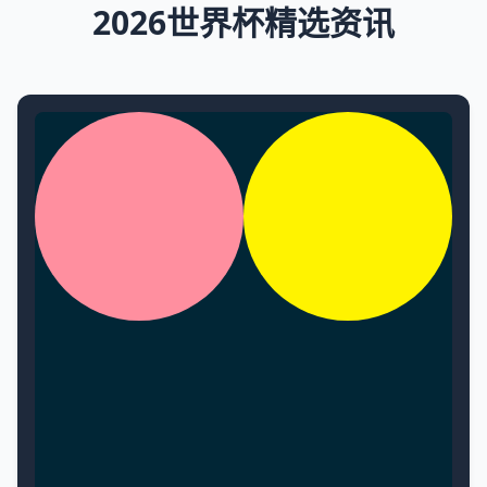
2026世界杯精选资讯