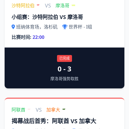
VS
沙特阿拉伯
摩洛哥
小组赛：沙特阿拉伯 VS 摩洛哥
班纳体育场，洛杉矶
世界杯 - I组
比赛时间:
22:00
已完成
0 - 3
摩洛哥强势取胜
VS
阿联酋
加拿大
揭幕战后首秀：阿联酋 VS 加拿大