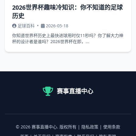
2026世界杯趣味冷知识：你不知道的足球
历史
足球百科
•
2026-05-18
你知道世界杯历史上最快进球用时仅11秒吗？你了解大力神
杯的设计者是谁吗？2026世界杯在即，...
赛事直播中心
© 2026 赛事直播中心. 版权所有 | 隐私政策 | 使用条款