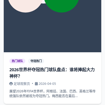
热门球队
夺冠热门
2026世界杯夺冠热门球队盘点：谁将捧起大力
神杯？
足球观察员
•
2026-04-05
展望2026年FIFA世界杯，阿根廷、法国、巴西、英格兰等传
统强队依然被视为夺冠热门。梅西能否在最后...