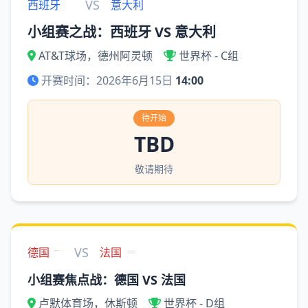
VS
西班牙
意大利
小组赛之战：西班牙 VS 意大利
AT&T球场，德州阿灵顿
世界杯 - C组
开赛时间：2026年6月15日
14:00
待开始
TBD
敬请期待
VS
德国
法国
小组赛焦点战：德国 VS 法国
卢默体育场，休斯顿
世界杯 - D组