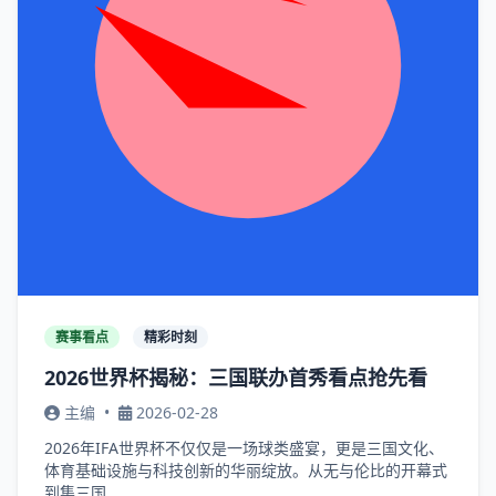
赛事看点
精彩时刻
2026世界杯揭秘：三国联办首秀看点抢先看
主编
•
2026-02-28
2026年IFA世界杯不仅仅是一场球类盛宴，更是三国文化、
体育基础设施与科技创新的华丽绽放。从无与伦比的开幕式
到集三国...