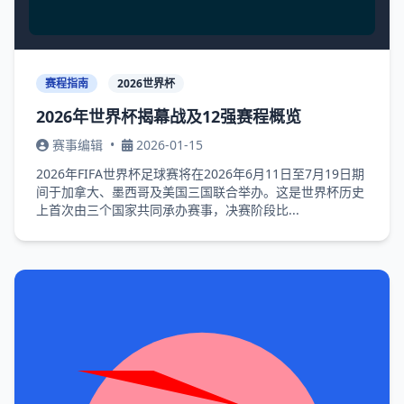
赛程指南
2026世界杯
2026年世界杯揭幕战及12强赛程概览
赛事编辑
•
2026-01-15
2026年FIFA世界杯足球赛将在2026年6月11日至7月19日期
间于加拿大、墨西哥及美国三国联合举办。这是世界杯历史
上首次由三个国家共同承办赛事，决赛阶段比...