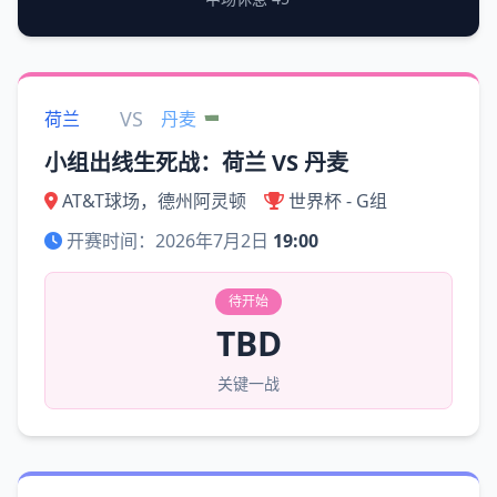
VS
荷兰
丹麦
小组出线生死战：荷兰 VS 丹麦
AT&T球场，德州阿灵顿
世界杯 - G组
开赛时间：2026年7月2日
19:00
待开始
TBD
关键一战