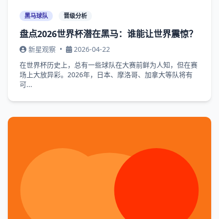
黑马球队
晋级分析
盘点2026世界杯潜在黑马：谁能让世界震惊？
新星观察
•
2026-04-22
在世界杯历史上，总有一些球队在大赛前鲜为人知，但在赛
场上大放异彩。2026年，日本、摩洛哥、加拿大等队将有
可...