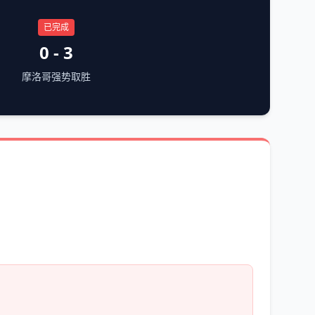
已完成
0 - 3
摩洛哥强势取胜