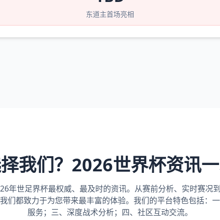
东道主首场亮相
择我们？2026世界杯资讯
026年世足界杯最权威、最及时的资讯。从赛前分析、实时赛况
我们都致力于为您带来最丰富的体验。我们的平台特色包括：一
服务；三、深度战术分析；四、社区互动交流。