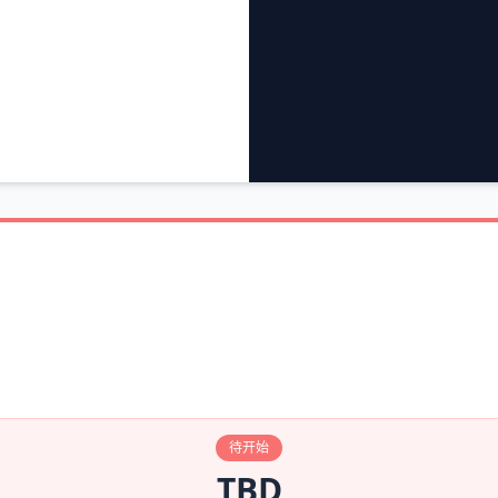
待开始
TBD