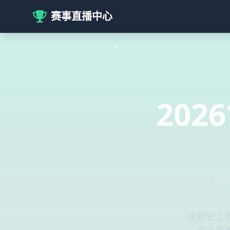
赛事直播中心
20
20
这是史上