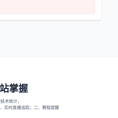
一站掌握
到技术统计，
、实时直播追踪；二、赛程提醒