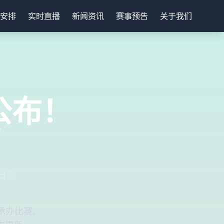
安排
实时直播
新闻资讯
赛事预告
关于我们
公布！
9日在
承办比赛。