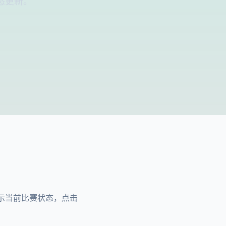
态更新。
示当前比赛状态，点击