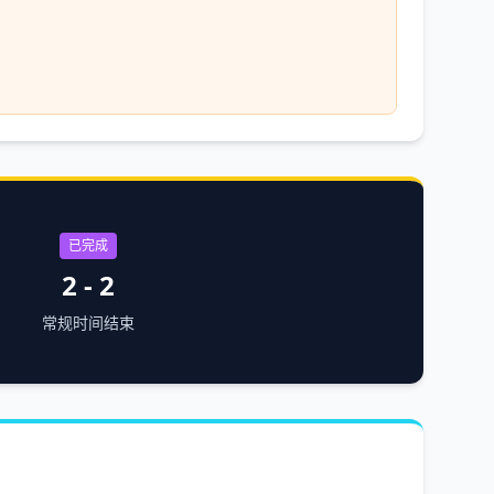
已完成
2 - 2
常规时间结束